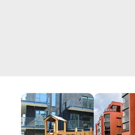
Overfladen kan nemt rengøres med vand og
mild sæbe efter behov.