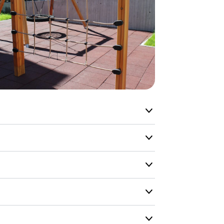
normalt blive
være længer
Hurtig leve
Hos TRESS Ud
Disse produk
os er de udva
Vi producerer
produkt hver
produkter, s
længe på lag
produkt, som
ivitetsområde. En sjov og udfordrende
orhindringsbanen.
Forventet le
produktet og
indringer. Klatrenettet er fra vores Pioneer
ærketræ for lang holdbar og minimal
udsolgt, hvis