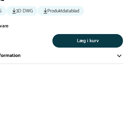
G
3D DWG
Produktdatablad
svare
Læg i kurv
s
formation
ort og effektivt lager på ca. 6.000 kvadratmeter med mere end
llige produkter på hylderne til omgående levering.
iden på lagervarer er i Danmark normalt 1-3 hverdage
den på specialvarer og bestillingsvarer oplyses ved bestilling
af restordre vil kundeservice kontakte dig via e-mail eller
information om forventet leveringstidspunkt
gepladser produceres på bestilling, hvilket betyder, at de