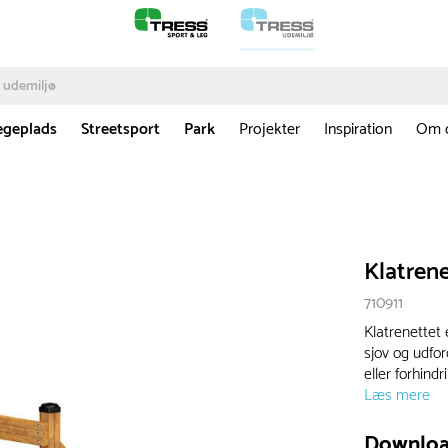
egeplads
Streetsport
Park
Projekter
Inspiration
Om 
Klatren
710911
Klatrenettet 
sjov og udfor
eller forhind
Læs mere
Downlo