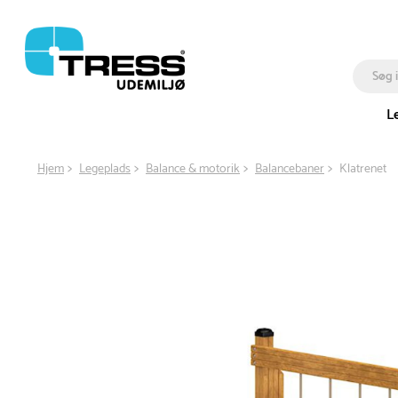
L
Hjem
Legeplads
Balance & motorik
Balancebaner
Klatrenet