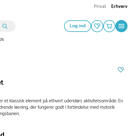
Privat
Erhverv
Log ind
os
et
er et klassisk element på ethvert udendørs aktivitetsområde. En
drende løsning, der fungerer godt i forbindelse med motorik
ringsbanen.
ad