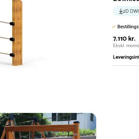
2D DW
Bestilling
7.110 kr.
Ekskl. mom
Leveringsin
Vi har et st
5.000 forske
- Leveringst
- Leveringsti
- I tilfælde 
telefon med 
Alle vores le