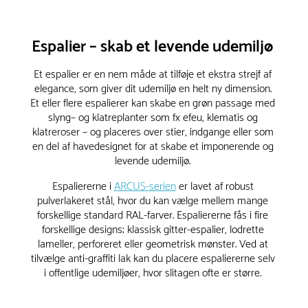
Espalier – skab et levende udemiljø
Et espalier er en nem måde at tilføje et ekstra strejf af
elegance, som giver dit udemiljø en helt ny dimension.
Et eller flere espalierer kan skabe en grøn passage med
slyng– og klatreplanter som fx efeu, klematis og
klatreroser – og placeres over stier, indgange eller som
en del af havedesignet for at skabe et imponerende og
levende udemiljø.
Espaliererne i
ARCUS-serien
er lavet af robust
pulverlakeret stål, hvor du kan vælge mellem mange
forskellige standard RAL-farver. Espaliererne fås i fire
forskellige designs; klassisk gitter-espalier, lodrette
lameller, perforeret eller geometrisk mønster. Ved at
tilvælge anti-graffiti lak kan du placere espaliererne selv
i offentlige udemiljøer, hvor slitagen ofte er større.