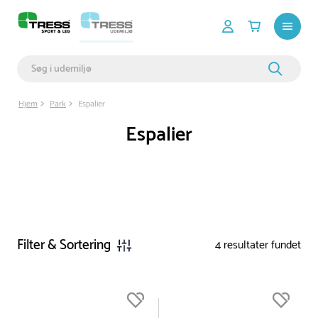
Hjem
Park
Espalier
Espalier
Filter & Sortering
4
resultater fundet
Du er nu øverst på listen