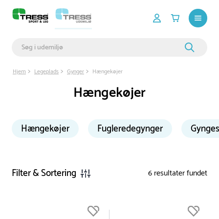
Hjem
Legeplads
Gynger
Hængekøjer
Hængekøjer
Hængekøjer
Fugleredegynger
Gynges
Filter & Sortering
6
resultater fundet
Du er nu øverst på listen