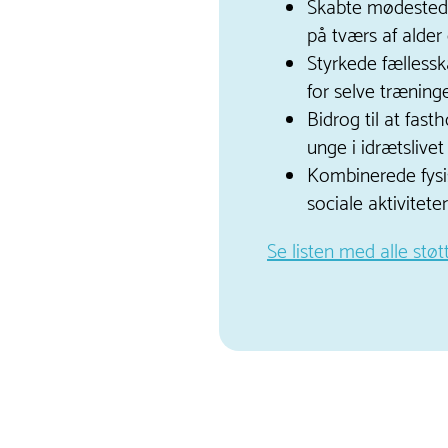
Skabte mødestede
på tværs af alder
Styrkede fælless
for selve træning
Bidrog til at fas
unge i idrætslivet
Kombinerede fys
sociale aktiviteter
Se listen med alle støt