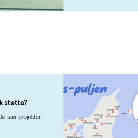
ik støtte?
de især projekter,