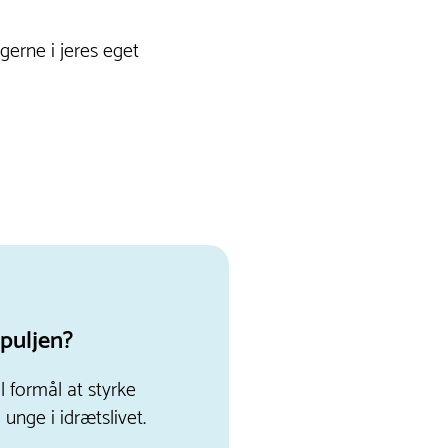
gerne i jeres eget
puljen?
l formål at styrke
unge i idrætslivet.