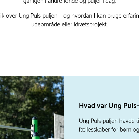
går igen i andre fonde og puljer i dag.
blik over Ung Puls-puljen – og hvordan I kan bruge erfarin
udeområde eller idrætsprojekt.
Hvad var Ung Puls-
Ung Puls-puljen havde ti
fællesskaber for børn og 