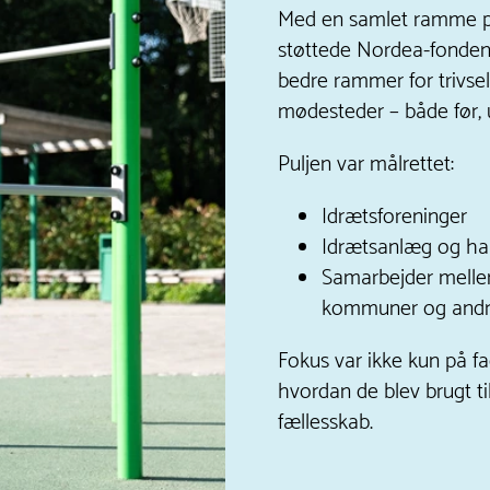
Med en samlet ramme på
støttede Nordea-fonden 
bedre rammer for trivsel,
mødesteder – både før, 
Puljen var målrettet:
Idrætsforeninger
Idrætsanlæg og hal
Samarbejder melle
kommuner og andr
Fokus var ikke kun på fa
hvordan de blev brugt til
fællesskab.