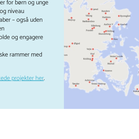
r for børn og unge
 og niveau
kaber – også uden
en
tholde og engagere
iske rammer med
tede projekter her
.