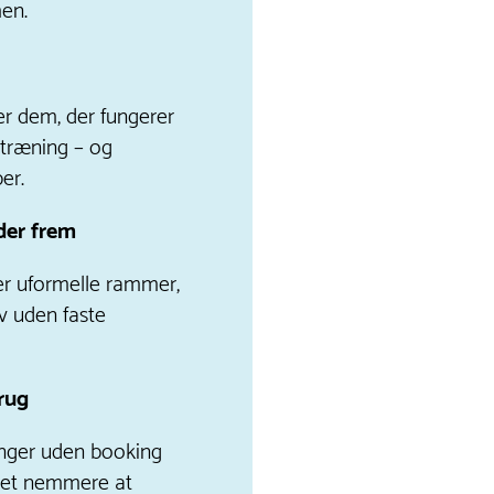
en.
er dem, der fungerer
 træning – og
er.
nder frem
er uformelle rammer,
v uden faste
rug
inger uden booking
det nemmere at