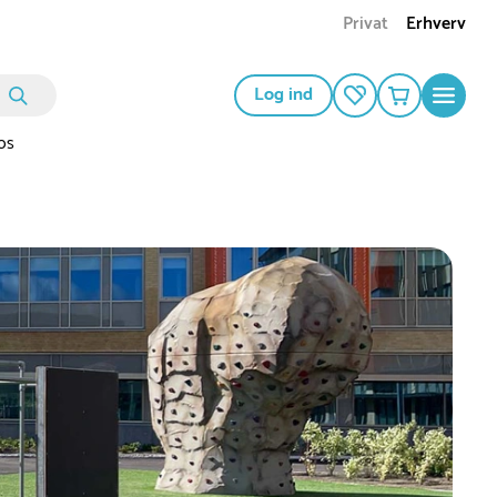
Privat
Erhverv
Log ind
os