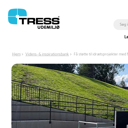
L
Hjem
Videns- & inspirationsbank
Få støtte til idrætsprojekter me