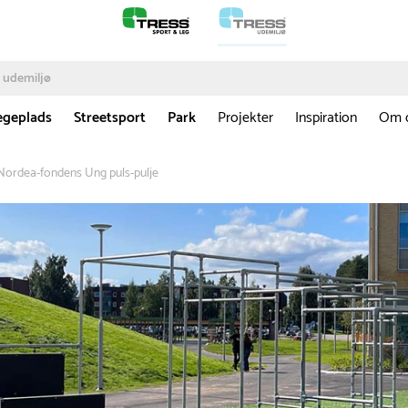
egeplads
Streetsport
Park
Projekter
Inspiration
Om 
d Nordea-fondens Ung puls-pulje