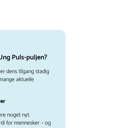
 Ung Puls-puljen?
 er dens tilgang stadig
 mange aktuelle
ter
ere noget nyt.
rdi for mennesker – og