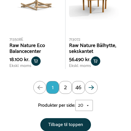
713508E
713072
Raw Nature Eco
Raw Nature Bålhytte,
Balancecenter
sekskantet
18.100 kr.
56.490 kr.
Ekskl. moms
Ekskl. moms
Opdateret: Side 1 af 46
1
2
46
Produkter per side:
Tilbage til toppen