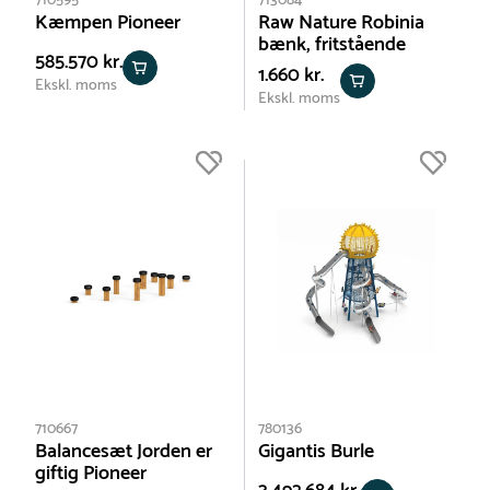
710595
713084
Kæmpen Pioneer
Raw Nature Robinia
bænk, fritstående
585.570 kr.
1.660 kr.
Ekskl. moms
Ekskl. moms
710667
780136
Balancesæt Jorden er
Gigantis Burle
giftig Pioneer