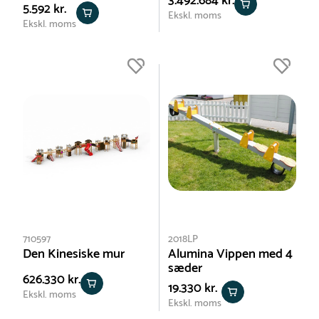
3.492.684 kr.
5.592 kr.
Ekskl. moms
Ekskl. moms
710597
2018LP
Den Kinesiske mur
Alumina Vippen med 4
sæder
626.330 kr.
19.330 kr.
Ekskl. moms
Ekskl. moms