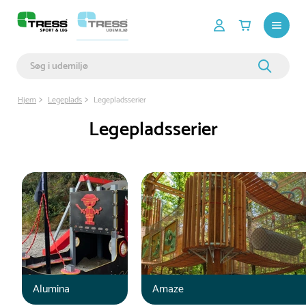
Hjem
Legeplads
Legepladsserier
Legepladsserier
Alumina
Amaze