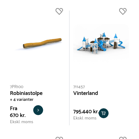
7PR100
711457
Robiniastolpe
Vinterland
+ 4 varianter
Fra
795.440 kr.
670 kr.
Ekskl. moms
Ekskl. moms