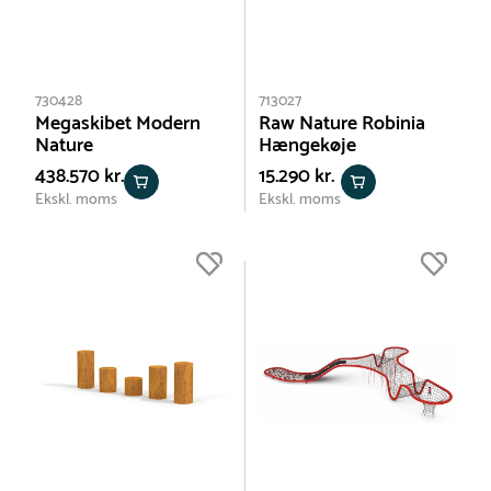
730428
713027
Megaskibet Modern
Raw Nature Robinia
Nature
Hængekøje
438.570 kr.
15.290 kr.
Ekskl. moms
Ekskl. moms