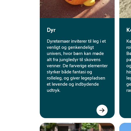
Dyr
K
Dyretemaer inviterer til leg i et
Kø
venligt og genkendeligt
ro
univers, hvor børn kan møde
Bø
alt fra jungledyr til skovens
pa
venner. De farverige elementer
og
styrker både fantasi og
hi
rolleleg, og giver legepladsen
le
et levende og indbydende
ge
udtryk.
ra