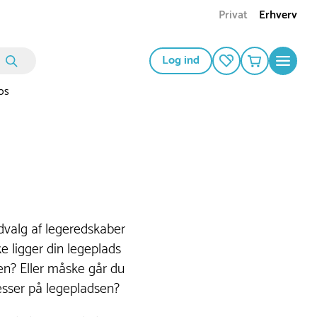
Privat
Erhverv
Log ind
os
dvalg af legeredskaber
ke ligger din legeplads
n? Eller måske går du
sesser på legepladsen?