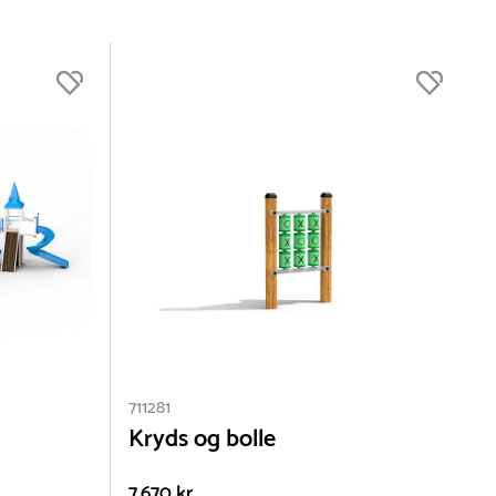
711281
Kryds og bolle
7.670 kr.