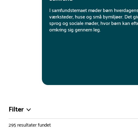
I samfundstemaet møder børn hverdagens k
værksteder, huse og små bymiljøer. Det giv
sprog og sociale møder, hvor børn kan eft
omkring sig gennem leg.
Filter
295
resultater fundet
Farve
Kræver f
Du er nu øverst på listen