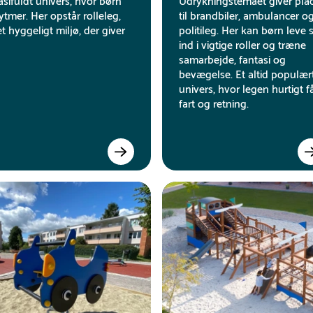
sifuldt univers, hvor børn
Udrykningstemaet giver pla
tmer. Her opstår rolleleg,
til brandbiler, ambulancer o
t hyggeligt miljø, der giver
politileg. Her kan børn leve 
ind i vigtige roller og træne
samarbejde, fantasi og
bevægelse. Et altid populær
univers, hvor legen hurtigt f
fart og retning.