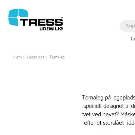
L
Hjem
Legeplads
Temaleg
Temaleg på legepladse
specielt designet til 
tæt ved havet? Måske
efter et storslået ri