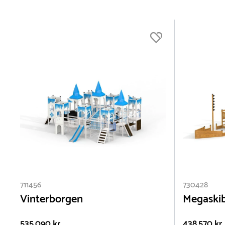
Nej (83)
711456
730428
Vinterborgen
Megaski
535.090 kr.
438.570 kr.