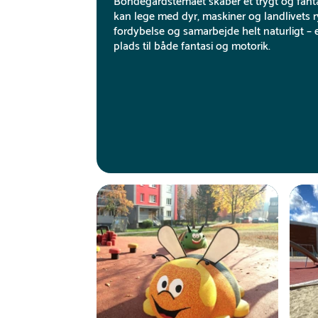
Bondegårdstemaet skaber et trygt og fanta
kan lege med dyr, maskiner og landlivets ry
fordybelse og samarbejde helt naturligt – e
plads til både fantasi og motorik.