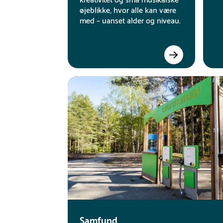
kreativitet og små musikalske
øjeblikke, hvor alle kan være
med – uanset alder og niveau.
Samfund