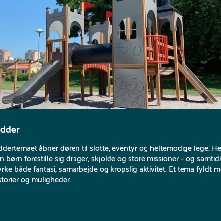
idder
ddertemaet åbner døren til slotte, eventyr og heltemodige lege. He
n børn forestille sig drager, skjolde og store missioner – og samtid
yrke både fantasi, samarbejde og kropslig aktivitet. Et tema fyldt 
storier og muligheder.