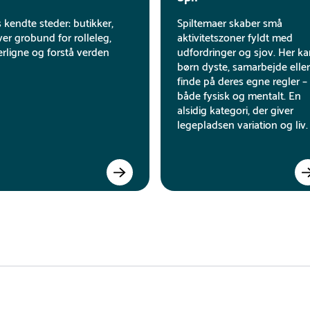
endte steder: butikker,
Spiltemaer skaber små
er grobund for rolleleg,
aktivitetszoner fyldt med
erligne og forstå verden
udfordringer og sjov. Her k
børn dyste, samarbejde eller
finde på deres egne regler –
både fysisk og mentalt. En
alsidig kategori, der giver
legepladsen variation og liv.
aldunderlag