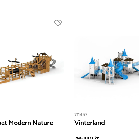
Ja (196)
711457
bet Modern Nature
Vinterland
795.440 kr.