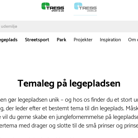
egeplads
Streetsport
Park
Projekter
Inspiration
Om 
Temaleg på legepladsen
n gør legepladsen unik – og hos os finder du et stort u
dig, der leder efter et bestemt tema til din legeplads. Mås
 vil du gerne skabe en junglefornemmelse på legepladse
ddertema med drager og slotte til de små prinser og prin