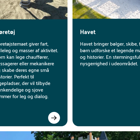
øretøj
Havet
retøjstemaet giver fart,
Havet bringer bølger, skibe, 
lleleg og masser af aktivitet.
børn udforske et legende ma
rn kan lege chauffører,
og historier. En stemningsf
ssagerer eller mekanikere
nysgerrighed i udeområdet.
 skabe deres egne små
storier. Perfekt til
gepladser, der vil tilbyde
nkendelige og sjove
mmer for leg og dialog.