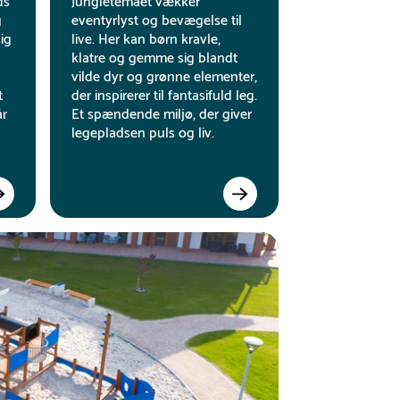
ds
Jungletemaet vækker
g
eventyrlyst og bevægelse til
sig
live. Her kan børn kravle,
klatre og gemme sig blandt
vilde dyr og grønne elementer,
t
der inspirerer til fantasifuld leg.
år
Et spændende miljø, der giver
legepladsen puls og liv.