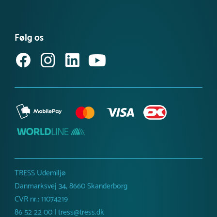
Se vores produktnyheder
FAQ – find svar her
Se eller bestil et katalog
Købsvilkår (privat)
Få vores nyhedsbrev
Følg os
Købsvilkår (erhverv)
TRESS Udemiljø
Danmarksvej 34, 8660 Skanderborg
CVR nr.: 11074219
86 52 22 00 | tress@tress.dk