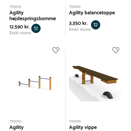
770013
770012
Agility
Agility balancetoppe
højdespringsbomme
3.350 kr.
12.590 kr.
Ekskl. moms
Ekskl. moms
770010
770016
Agility
Agility vippe