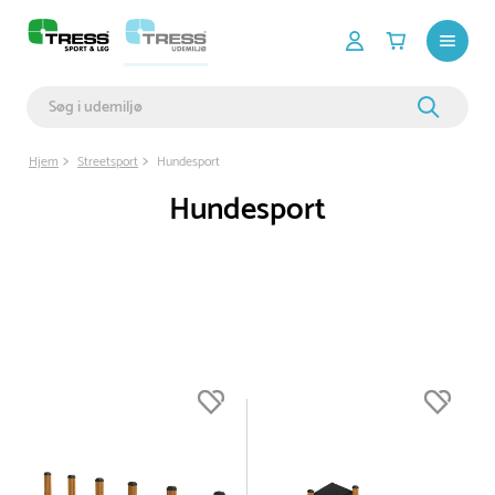
Hjem
Streetsport
Hundesport
Hundesport
Du er nu øverst på listen