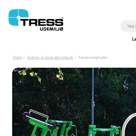
L
Hjem
Videns- & inspirationsbank
Farvemuligheder