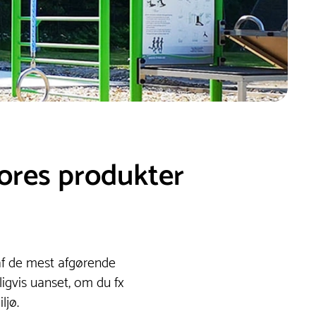
vores produkter
n af de mest afgørende
ligvis uanset, om du fx
ljø.