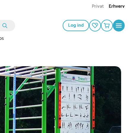
Privat
Erhverv
Log ind
os