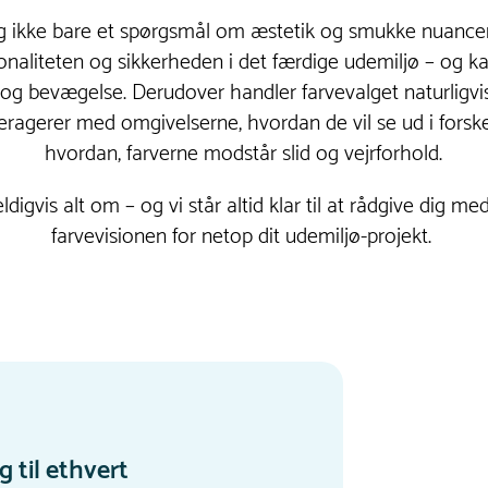
g ikke bare et spørgsmål om æstetik og smukke nuancer. 
onaliteten og sikkerheden i det færdige udemiljø – og kan
ing og bevægelse. Derudover handler farvevalget naturligv
eragerer med omgivelserne, hvordan de vil se ud i forske
hvordan, farverne modstår slid og vejrforhold.
eldigvis alt om – og vi står altid klar til at rådgive dig 
farvevisionen for netop dit udemiljø-projekt.
g til ethvert