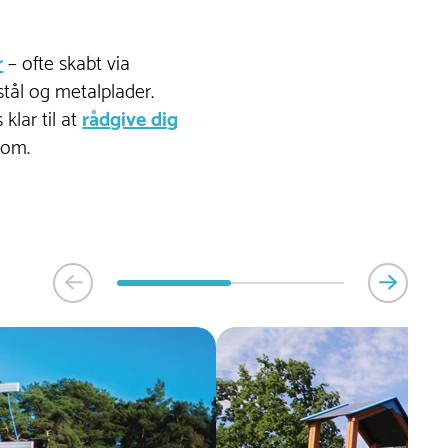
r
– ofte skabt via
stål og metalplader.
klar til at
rådgive dig
 om.