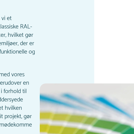
 vi et
lassiske RAL-
er, hvilket gør
miljøer, der er
 funktionelle og
 med vores
derudover en
i forhold til
ddersyede
t hvilken
it projekt, gør
at imødekomme