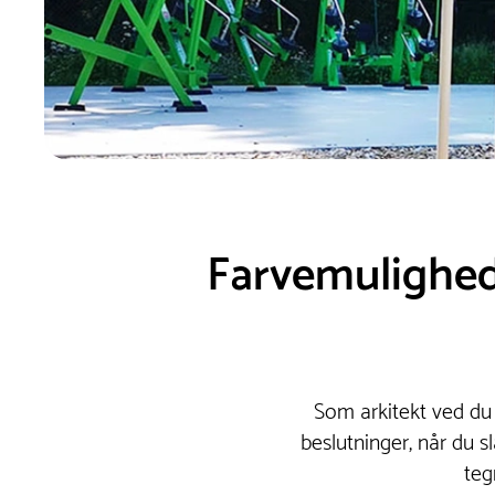
Farvemulighede
Som arkitekt ved du s
beslutninger, når du s
teg