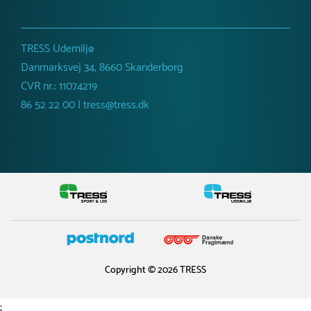
TRESS Udemiljø
Danmarksvej 34, 8660 Skanderborg
CVR nr.: 11074219
86 52 22 00 | tress@tress.dk
Copyright © 2026 TRESS
;