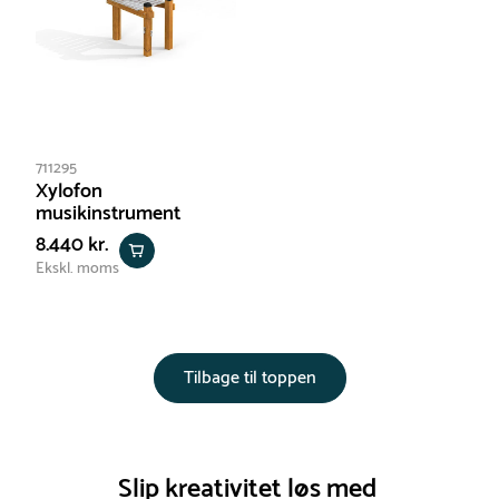
711295
Xylofon
musikinstrument
8.440 kr.
Ekskl. moms
Tilbage til toppen
Slip kreativitet løs med