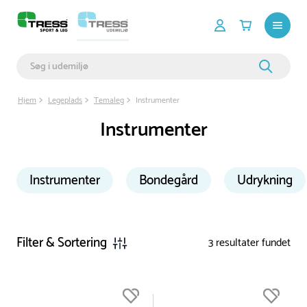
Hjem
Legeplads
Temaleg
Instrumenter
Instrumenter
Instrumenter
Bondegård
Udrykning
Filter & Sortering
3
resultater fundet
Du er nu øverst på listen