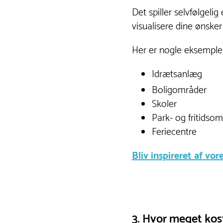
Det spiller selvfølgeli
visualisere dine ønsker
Her er nogle eksempler
Idrætsanlæg
Boligområder
Skoler
Park- og fritidso
Feriecentre
Bliv inspireret af vo
3. Hvor meget kos