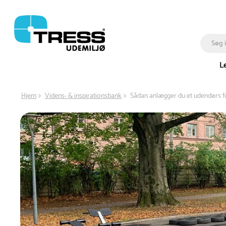
L
Hjem
Videns- & inspirationsbank
Sådan anlægger du et udendørs 