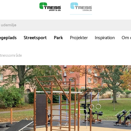
egeplads
Streetsport
Park
Projekter
Inspiration
Om 
fitnessområde