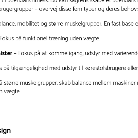
til udendørs fitness. Du kan sagtens skabe et udendørs
e brugergrupper – overvej disse fem typer og deres behov:
ance, mobilitet og større muskelgrupper. En fast base er
Fokus på funktionel træning uden vægte.
ister
– Fokus på at komme igang, udstyr med varierende
 på tilgængelighed med udstyr til kørestolsbrugere ell
å større muskelgrupper, skab balance mellem maskine
n vægte.
sign