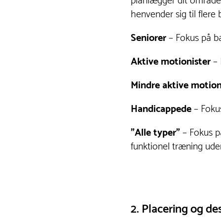
planlægger dit område 
henvender sig til fler
Seniorer
– Fokus på bal
Aktive motionister
– 
Mindre aktive motion
Handicappede
– Fokus
"Alle typer"
– Fokus p
funktionel træning ude
2. Placering og de