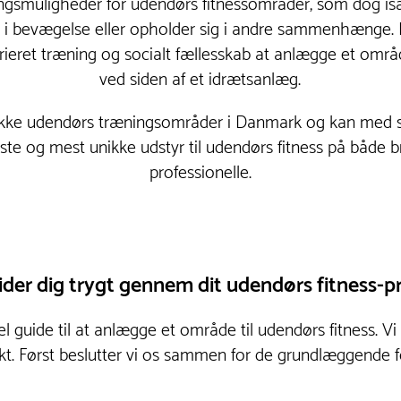
ngsmuligheder for udendørs fitnessområder, som dog isæ
 er i bevægelse eller opholder sig i andre sammenhænge. 
ieret træning og socialt fællesskab at anlægge et områd
ved siden af et idrætsanlæg.
ække udendørs træningsområder i Danmark og kan med s
te og mest unikke udstyr til udendørs fitness på både 
professionelle.
ider dig trygt gennem dit udendørs fitness-p
l guide til at anlægge et område til udendørs fitness. Vi
nikt. Først beslutter vi os sammen for de grundlæggende 