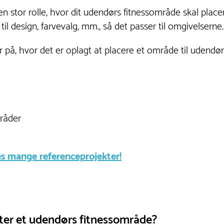
g en stor rolle, hvor dit udendørs fitnessområde skal plac
 til design, farvevalg, mm., så det passer til omgivelserne
 på, hvor det er oplagt at placere et område til udendørs
mråder
res mange referenceprojekter!
ter et udendørs fitnessområde?