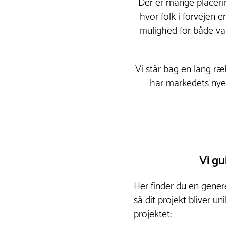
Der er mange placeri
hvor folk i forvejen
mulighed for både var
Vi står bag en lang r
har markedets nyes
Vi gu
Her finder du en genere
så dit projekt bliver u
projektet: