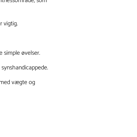
 fitnessområde, som
 vigtig.
 simple øvelser.
er synshandicappede.
r med vægte og