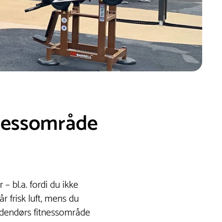
tnessområde
– bl.a. fordi du ikke
r frisk luft, mens du
 udendørs fitnessområde