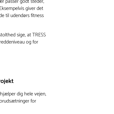
r passer godt steder,
Eksempelvis giver det
e til udendørs fitness
tolthed sige, at TRESS
breddeniveau og for
rojekt
 hjælper dig hele vejen,
forudsætninger for