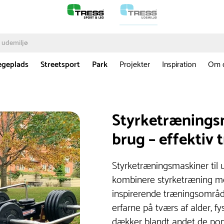
egeplads
Streetsport
Park
Projekter
Inspiration
Om 
Styrketræningsm
brug – effektiv 
Styrketræningsmaskiner til 
kombinere styrketræning med
inspirerende træningsområde
erfarne på tværs af alder, f
dækker blandt andet de pop