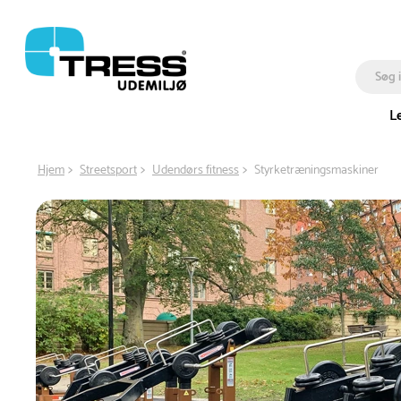
L
Hjem
Streetsport
Udendørs fitness
Styrketræningsmaskiner