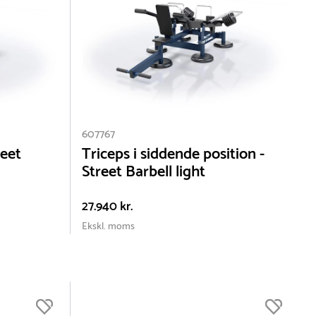
små
607767
der
reet
Triceps i siddende position -
Street Barbell light
27.940 kr.
Ekskl. moms
t