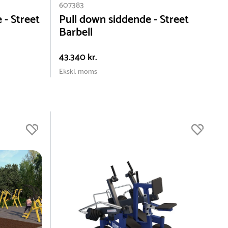
607383
 - Street
Pull down siddende - Street
Barbell
43.340 kr.
Ekskl. moms
dre