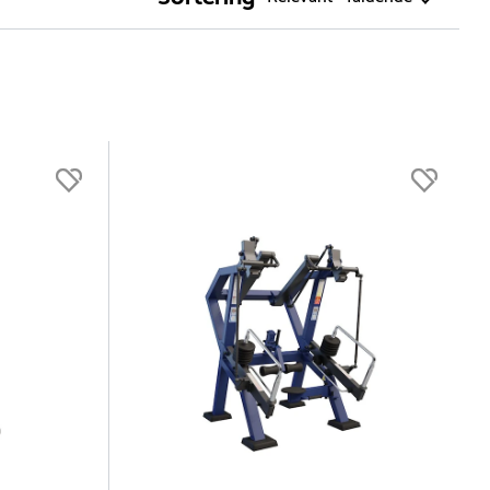
ige
e