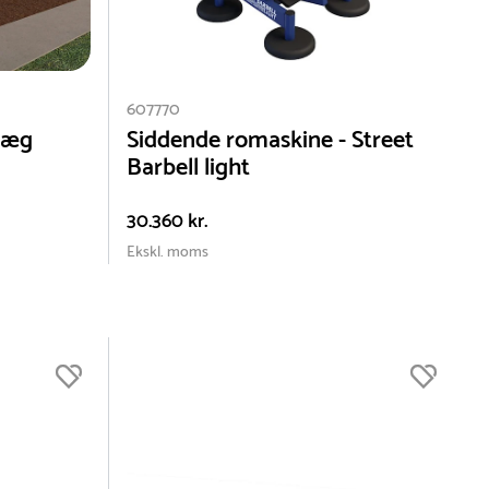
607770
sne
læg
Siddende romaskine - Street
Barbell light
30.360 kr.
Ekskl. moms
s
ne,