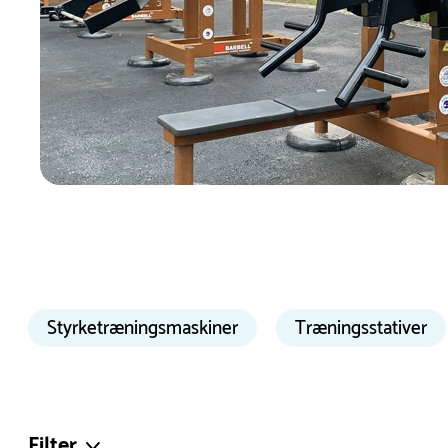
Fleksible og alsidige træningsmuligh
Styrketræningsmaskiner
Træningsstativer
Udendørs styrketræningsmaskiner giver mulighed fo
forskellige varianter og de intuitive vægtindstillin
nemt og effektivt for at tilpasse til individuelle b
erfarne at få en effektiv og tryg træningsoplevelse.
Filter