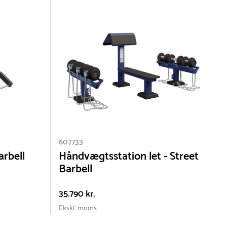
fekt
607733
arbell
Håndvægtsstation let - Street
Barbell
fra
35.790 kr.
Ekskl. moms