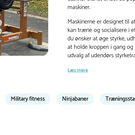
maskiner.
Maskinerne er designet til a
kan træne og socialisere i e
du ønsker at øge styrke, ud
at holde kroppen i gang og 
udvalg af udendørs styrketr
Læs mere
eder med udendørs styrketræningsmaskiner
Military fitness
Ninjabaner
Træningssta
r effektiv og målrettet træning. Det skyldes de mange
ger, som giver brugerne mulighed for at justere belastning
ehov og niveauer. Dette gør det let for både begyndere og