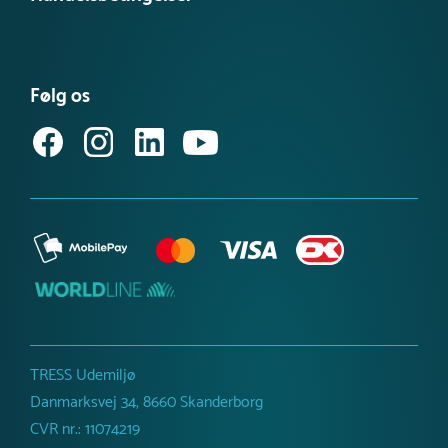
Tilgængelighedserklæring
Se vores produktnyheder
FAQ – find svar her
Se eller bestil et katalog
Købsvilkår (privat)
Få vores nyhedsbrev
Følg os
Købsvilkår (erhverv)
TRESS Udemiljø
Danmarksvej 34, 8660 Skanderborg
CVR nr.: 11074219