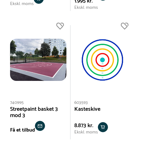
1.995 kr.
Ekskl. moms
Ekskl. moms
740995
603593
Streetpaint basket 3
Kasteskive
mod 3
8.873 kr.
Få et tilbud
Ekskl. moms