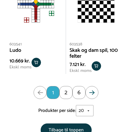
603541
603538
Ludo
Skak og dam spil, 100
felter
10.669 kr.
7.121 kr.
Ekskl. moms
Ekskl. moms
Opdateret: Side 1 af 6
1
2
6
Produkter per side:
Tilbage til toppen