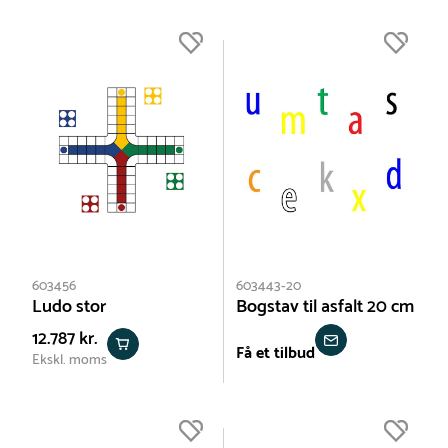
603456
603443-20
Ludo stor
Bogstav til asfalt 20 cm
12.787 kr.
Få et tilbud
Ekskl. moms