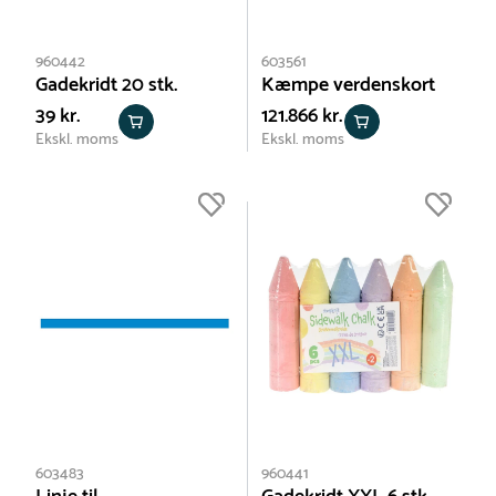
960442
603561
Gadekridt 20 stk.
Kæmpe verdenskort
39 kr.
121.866 kr.
Ekskl. moms
Ekskl. moms
603483
960441