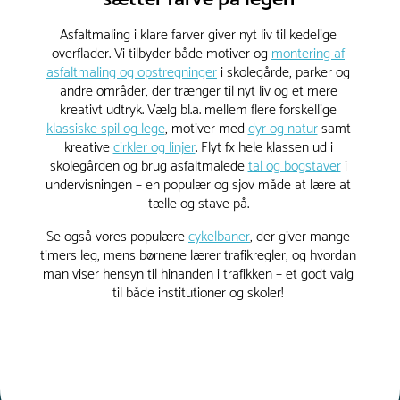
Asfaltmaling i klare farver giver nyt liv til kedelige
overflader. Vi tilbyder både motiver og
montering af
asfaltmaling og opstregninger
i skolegårde, parker og
andre områder, der trænger til nyt liv og et mere
kreativt udtryk. Vælg bl.a. mellem flere forskellige
klassiske spil og lege
, motiver med
dyr og natur
samt
kreative
cirkler og linjer
. Flyt fx hele klassen ud i
skolegården og brug asfaltmalede
tal og bogstaver
i
undervisningen – en populær og sjov måde at lære at
tælle og stave på.
Se også vores populære
cykelbaner
, der giver mange
timers leg, mens børnene lærer trafikregler, og hvordan
man viser hensyn til hinanden i trafikken – et godt valg
til både institutioner og skoler!