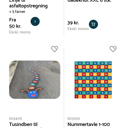
Linje til
Gadekridt XXL 6 stk.
asfaltopstregning
+ 5 farver
Fra
39 kr.
50 kr.
Ekskl. moms
Ekskl. moms
603405
603539
Tusindben til
Nummertavle 1-100