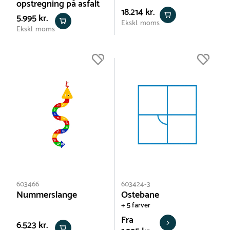
opstregning på asfalt
18.214 kr.
5.995 kr.
Ekskl. moms
Ekskl. moms
603466
603424-3
Nummerslange
Ostebane
+ 5 farver
Fra
6.523 kr.