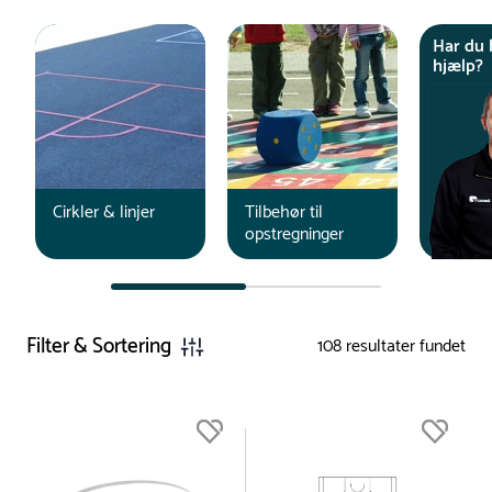
Har du 
hjælp?
Cirkler & linjer
Tilbehør til
opstregninger
Filter & Sortering
108
resultater fundet
Du er nu øverst på listen