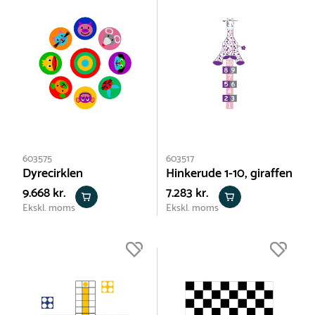
603575
603517
Dyrecirklen
Hinkerude 1-10, giraffen
9.668 kr.
7.283 kr.
Ekskl. moms
Ekskl. moms