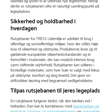
selvtillid og lysten til at udforske nye legeformer. Netop
derfor er rutsjebanen ofte et naturligt samlingspunkt på
legepladsen.
Sikkerhed og holdbarhed i
hverdagen
Rutsjebaner fra TRESS Udemiljø er udviklet til brug i
offentlige og semioffentlige miljøer, hvor der stilles høje
krav til sikkerhed og slidstyrke. Produkterne lever op til
gældende europæiske sikkerhedsstandarder og er
fremstillet i materialer, der kan modstå intensiv brug
samt skiftende vejrforhold. Rutsjebaner kan udføres i
forskellige materialer, som hver især er valgt med fokus
på slidstyrke, komfort og lang levetid. Det giver en
driftssikker løsning med begrænset vedligeholdelse.
Tilpas rutsjebanen til jeres legeplads
En rutsjebane fungerer bedst, når den tænkes ind i
helheden. Den kan fx kombineres med
klatrestativer og
legetårne
,
balance- og motorikelementer
og
parkmøbler