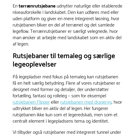
En
terrænrutsjebane
udnytter naturlige eller etablerede
niveauforskelle i landskabet. Den kan udføres med eller
uden platform og giver en mere integreret løsning, hvor
rutsjebanen bliver en del af terrænet og det samlede
legeflow. Terrænrutsjebaner er særligt velegnede, hvor
man ønsker at arbejde med landskabet som en aktiv del
af legen.
Rutsjebaner til temaleg og særlige
legeoplevelser
På legepladser med fokus på temaleg kan rutsjebanen
få en helt særlig betydning. Flere af vores rutsjebaner er
designet med former og detaljer, der understøtter
fortælling, fantasi og rolleleg – som for eksempel
rutsjebanen Flipper
eller
rutsjebanen med drageryg
, hvor
udtrykket bliver en aktiv del af legen. Her fungerer
rutsjebanen ikke kun som et legeredskab, men som et
centralt element i legepladsens tema og identitet.
Vi tilbyder også rutsjebaner med integreret tunnel under