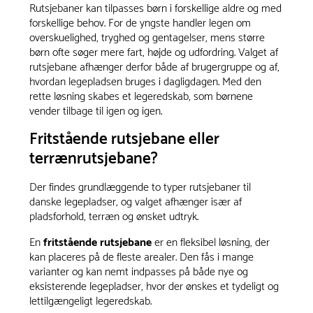
Rutsjebaner kan tilpasses børn i forskellige aldre og med
forskellige behov. For de yngste handler legen om
overskuelighed, tryghed og gentagelser, mens større
børn ofte søger mere fart, højde og udfordring. Valget af
rutsjebane afhænger derfor både af brugergruppe og af,
hvordan legepladsen bruges i dagligdagen. Med den
rette løsning skabes et legeredskab, som børnene
vender tilbage til igen og igen.
Fritstående rutsjebane eller
terrænrutsjebane?
Der findes grundlæggende to typer rutsjebaner til
danske legepladser, og valget afhænger især af
pladsforhold, terræn og ønsket udtryk.
En
fritstående rutsjebane
er en fleksibel løsning, der
kan placeres på de fleste arealer. Den fås i mange
varianter og kan nemt indpasses på både nye og
eksisterende legepladser, hvor der ønskes et tydeligt og
lettilgængeligt legeredskab.