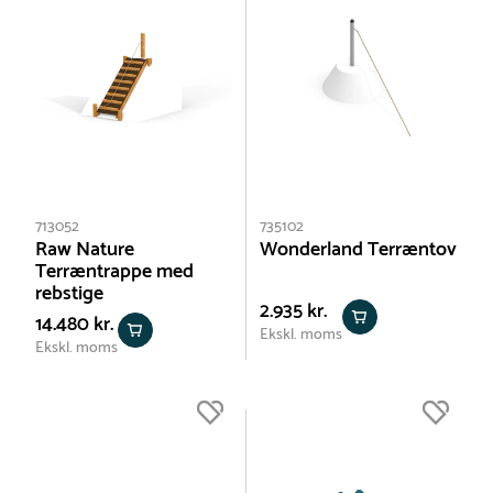
713052
735102
Raw Nature
Wonderland Terræntov
Terræntrappe med
rebstige
2.935 kr.
14.480 kr.
Ekskl. moms
Ekskl. moms