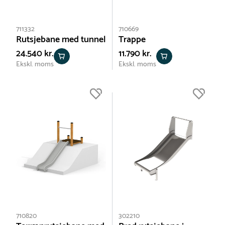
711332
710669
Rutsjebane med tunnel
Trappe
24.540 kr.
11.790 kr.
Ekskl. moms
Ekskl. moms
710820
302210