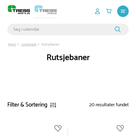
Hjem
Legeplads
Rutsjebaner
Rutsjebaner
Filter & Sortering
20
resultater fundet
Du er nu øverst på listen