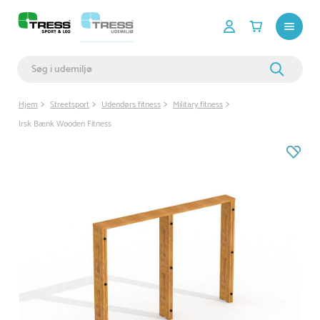
Hjem
Streetsport
Udendørs fitness
Military fitness
Irsk Bænk Wooden Fitness