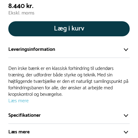
8.440 kr.
Ekskl. moms
Læg i kurv
Leveringsinformation
Vi har et stort og effektivt lager på ca. 6.000 kvadratmeter
Den irske bænk er en klassisk forhindring til udendørs
med mere end 5.000 forskellige produkter på hylderne til
træning, der udfordrer både styrke og teknik. Med sin
højtliggende tværbjælke er den et naturligt samlingspunkt på
omgående levering.
forhindringsbanen for alle, der ønsker at arbejde med
kropskontrol og bevægelse.
- Leveringstiden på lagervarer er i Danmark normalt 1-3
Læs mere
hverdage
- Leveringstiden på specialvarer og bestillingsvarer oplyses
Specifikationer
ved bestilling
- I tilfælde af restordre vil kundeservice kontakte dig via e-
Læs mere