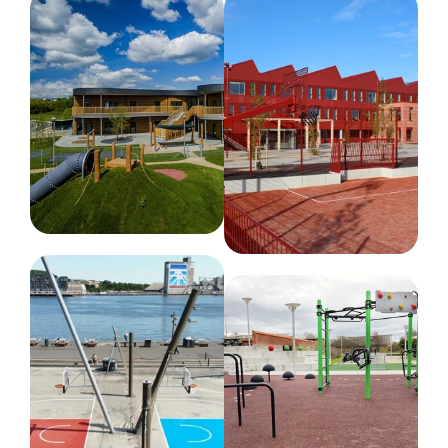
Højde :
197 cm
Længde :
270 cm
Netto vægt
100 kg