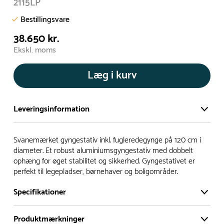
2115LP
Bestillingsvare
38.650 kr.
Ekskl. moms
Læg i kurv
Leveringsinformation
Vi har et stort og effektivt lager på ca. 6.000 kvadratmeter
Svanemærket gyngestativ inkl. fugleredegynge på 120 cm i
med mere end 5.000 forskellige produkter på hylderne til
diameter. Et robust aluminiumsgyngestativ med dobbelt
ophæng for øget stabilitet og sikkerhed. Gyngestativet er
omgående levering.
perfekt til legepladser, børnehaver og boligområder.
- Leveringstiden på lagervarer er i Danmark normalt 1-3
Specifikationer
hverdage
- Leveringstiden på specialvarer og bestillingsvarer oplyses
Produktmærkninger