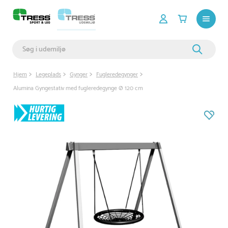
Hjem
Legeplads
Gynger
Fugleredegynger
Alumina Gyngestativ med fugleredegynge Ø 120 cm