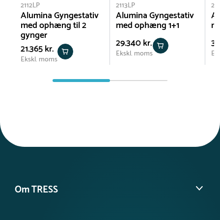
2112LP
2113LP
21
Alumina Gyngestativ
Alumina Gyngestativ
Al
med ophæng til 2
med ophæng 1+1
m
gynger
29.340 kr.
36
21.365 kr.
Ekskl. moms
Ek
Ekskl. moms
Om TRESS
Om os