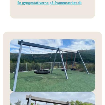
Se gyngestativerne på Svanemærket.dk