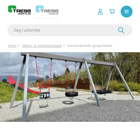
Hjem
Videns- & inspirationsbank
Svanemærkede gyngestativer