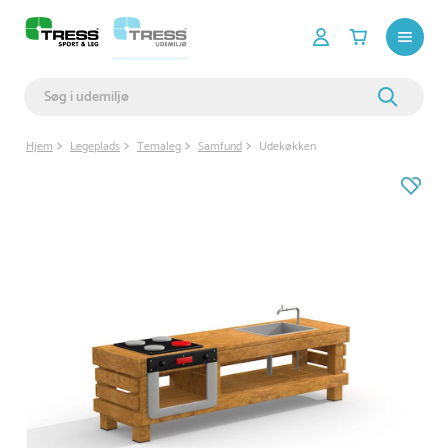
Hjem
Legeplads
Temaleg
Samfund
Udekøkken