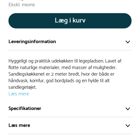
Ekskl. moms
Læg i kurv
Leveringsinformation
Vi har et stort og effektivt lager på ca. 6.000 kvadratmeter
Hyggeligt og praktisk udekøkken til legepladsen. Lavet af
med mere end 5.000 forskellige produkter på hylderne til
flotte naturlige materialer, med masser af muligheder.
Sandlegskøkkenet er 2 meter bredt, hvor der både er
omgående levering.
håndvask, komfur, god bordplads og en hylde til alt
sandlegetøjet.
- Leveringstiden på lagervarer er i Danmark normalt 1-3
Læs mere
hverdage
- Leveringstiden på specialvarer og bestillingsvarer oplyses
Specifikationer
ved bestilling
- I tilfælde af restordre vil kundeservice kontakte dig via e-
Læs mere
mail eller telefon med information om forventet