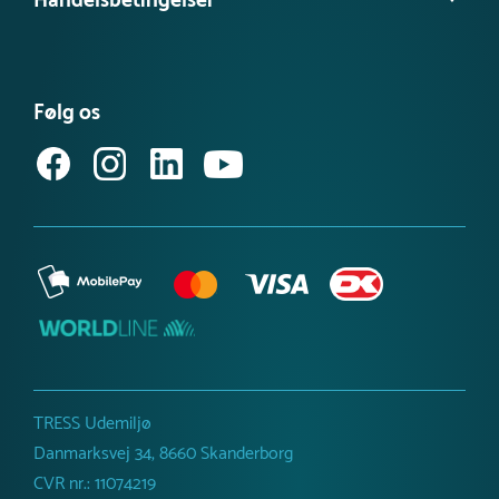
Handelsbetingelser
Besøg vores videns- & inspirationsbank
Tilgængelighedserklæring
Se vores produktnyheder
FAQ – find svar her
Se eller bestil et katalog
Købsvilkår (privat)
Få vores nyhedsbrev
Følg os
Købsvilkår (erhverv)
TRESS Udemiljø
Danmarksvej 34, 8660 Skanderborg
CVR nr.: 11074219