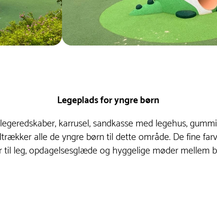
Legeplads for yngre børn
f legeredskaber, karrusel, sandkasse med legehus, gu
ltrækker alle de yngre børn til dette område. De fine fa
er til leg, opdagelsesglæde og hyggelige møder mellem 