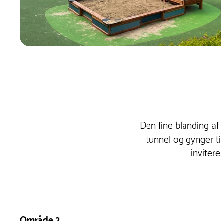
Den fine blanding a
tunnel og gynger ti
inviter
Område 2