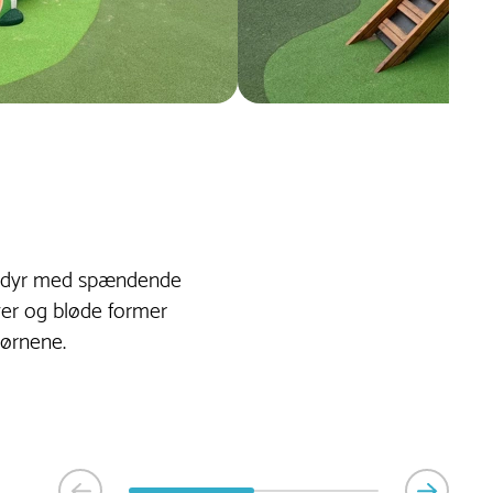
mmidyr med spændende
rver og bløde former
børnene.