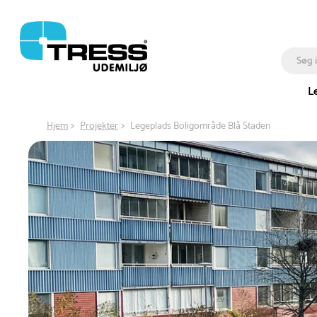
L
Hjem
Projekter
Legeplads Boligområde Blå Staden