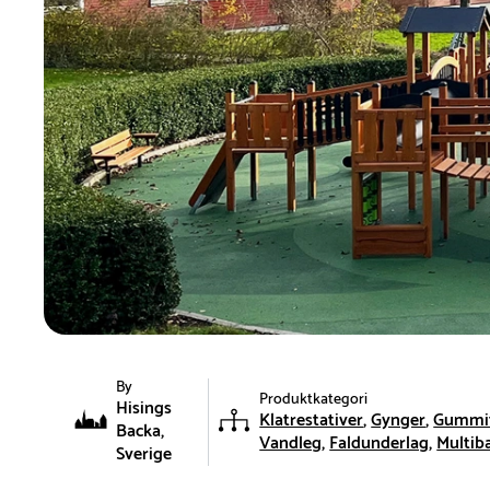
By
Produktkategori
Hisings
Klatrestativer
Gynger
Gummif
Backa,
Vandleg
Faldunderlag
Multib
Sverige