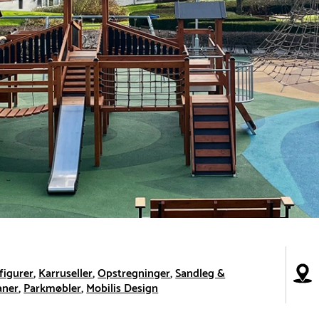
igurer
Karruseller
Opstregninger
Sandleg &
aner
Parkmøbler
Mobilis Design