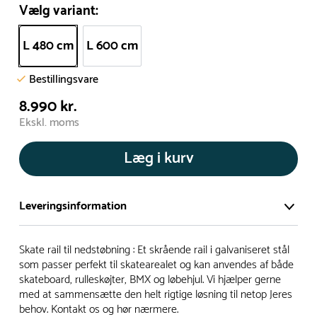
Vælg variant:
L 480 cm
L 600 cm
Bestillingsvare
8.990 kr.
Ekskl. moms
Læg i kurv
Leveringsinformation
Vi har et stort og effektivt lager på ca. 6.000 kvadratmeter
Skate rail til nedstøbning : Et skrående rail i galvaniseret stål
med mere end 5.000 forskellige produkter på hylderne til
som passer perfekt til skatearealet og kan anvendes af både
skateboard, rulleskøjter, BMX og løbehjul. Vi hjælper gerne
omgående levering.
med at sammensætte den helt rigtige løsning til netop Jeres
behov. Kontakt os og hør nærmere.
- Leveringstiden på lagervarer er i Danmark normalt 1-3