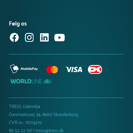
Se vores produktnyheder
FAQ – find svar her
Se eller bestil et katalog
Købsvilkår (privat)
Få vores nyhedsbrev
Følg os
Købsvilkår (erhverv)
TRESS Udemiljø
Danmarksvej 34, 8660 Skanderborg
CVR nr.: 11074219
86 52 22 00 | tress@tress.dk