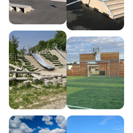
Forventet leveringstid for produkterne er mellem 1-3 uger
afhængigt af produktet og kapaciteten hos fragtfirmaerne.
Et produkt kan altid blive udsolgt, hvis der er solgt markant
flere end forventet, men vi gør alt, hvad vi kan for at kunne
levere så hurtigt som muligt.
Du vil få en estimeret leveringstid, når du kontakter os.