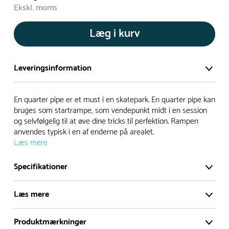
Ekskl. moms
Læg i kurv
Leveringsinformation
Vi har et stort og effektivt lager på ca. 6.000 kvadratmeter
En quarter pipe er et must i en skatepark. En quarter pipe kan
med mere end 5.000 forskellige produkter på hylderne til
bruges som startrampe, som vendepunkt midt i en session
og selvfølgelig til at øve dine tricks til perfektion. Rampen
omgående levering.
anvendes typisk i en af enderne på arealet.
Læs mere
- Leveringstiden på lagervarer er i Danmark normalt 1-3
hverdage
Specifikationer
- Leveringstiden på specialvarer og bestillingsvarer oplyses
ved bestilling
Læs mere
- I tilfælde af restordre vil kundeservice kontakte dig via e-
mail eller telefon med information om forventet
Produktmærkninger