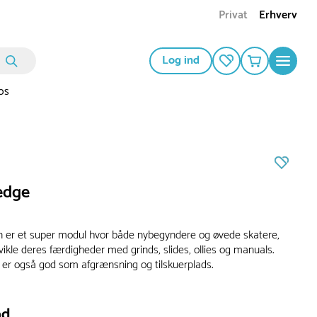
Privat
Erhverv
Log ind
os
edge
 er et super modul hvor både nybegyndere og øvede skatere,
ikle deres færdigheder med grinds, slides, ollies og manuals.
 er også god som afgrænsning og tilskuerplads.
ad