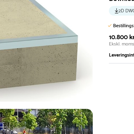
2D DW
Bestilling
10.800 kr
Ekskl. mom
Leveringsin
Vi har et st
5.000 forske
- Leveringst
- Leveringsti
- I tilfælde 
telefon med 
Alle vores le