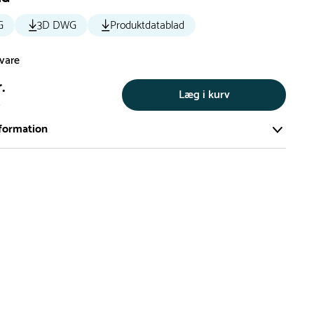
G
3D DWG
Produktdatablad
svare
.
Læg i kurv
s
formation
ort og effektivt lager på ca. 6.000 kvadratmeter med mere end
llige produkter på hylderne til omgående levering.
iden på lagervarer er i Danmark normalt 1-3 hverdage
den på specialvarer og bestillingsvarer oplyses ved bestilling
af restordre vil kundeservice kontakte dig via e-mail eller
information om forventet leveringstidspunkt
gepladser produceres på bestilling, hvilket betyder, at de