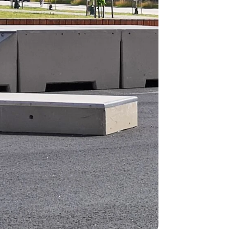
normalt blive
være længer
Hurtig leve
Hos TRESS Ud
Disse produk
os er de udva
Vi producerer
produkt hver
produkter, s
længe på lag
produkt, som
Forventet le
produktet og
udsolgt, hvis