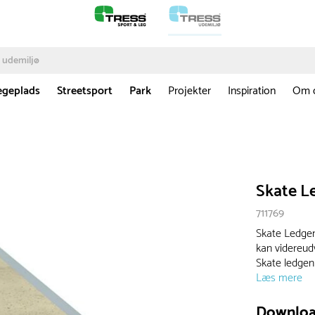
egeplads
Streetsport
Park
Projekter
Inspiration
Om 
Skate L
711769
Skate Ledgen
kan videreudv
Skate ledgen
Læs mere
Downlo