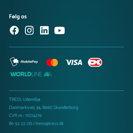
FAQ – find svar her
Se eller bestil et katalog
Købsvilkår (privat)
Få vores nyhedsbrev
Følg os
Købsvilkår (erhverv)
TRESS Udemiljø
Danmarksvej 34, 8660 Skanderborg
CVR nr.: 11074219
86 52 22 00 | tress@tress.dk