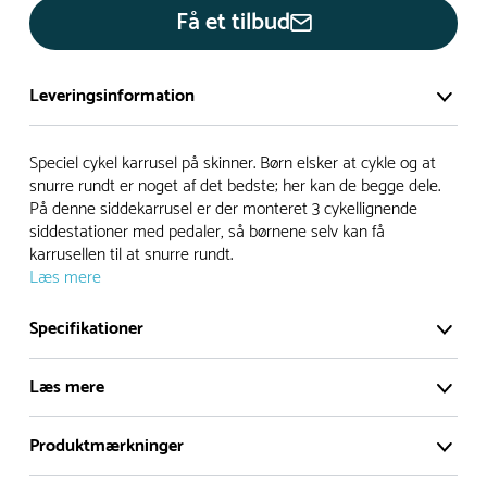
Få et tilbud
Leveringsinformation
Vi har et stort og effektivt lager på ca. 6.000 kvadratmeter
Speciel cykel karrusel på skinner. Børn elsker at cykle og at
med mere end 5.000 forskellige produkter på hylderne til
snurre rundt er noget af det bedste; her kan de begge dele.
På denne siddekarrusel er der monteret 3 cykellignende
omgående levering.
siddestationer med pedaler, så børnene selv kan få
karrusellen til at snurre rundt.
- Leveringstiden på lagervarer er i Danmark normalt 1-3
Læs mere
hverdage
- Leveringstiden på specialvarer og bestillingsvarer oplyses
Specifikationer
ved bestilling
- I tilfælde af restordre vil kundeservice kontakte dig via e-
Læs mere
mail eller telefon med information om forventet
leveringstidspunkt
Produktmærkninger
Speciel cykel karrusel på skinner. Børn elsker at
Alle vores legepladser produceres på bestilling, hvilket
cykle og at snurre rundt er noget af det bedste; her