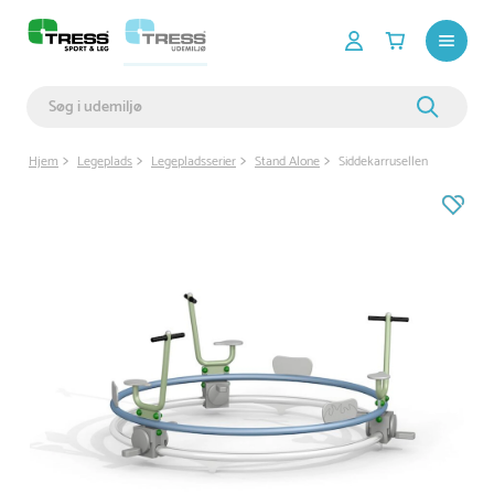
Hjem
Legeplads
Legepladsserier
Stand Alone
Siddekarrusellen