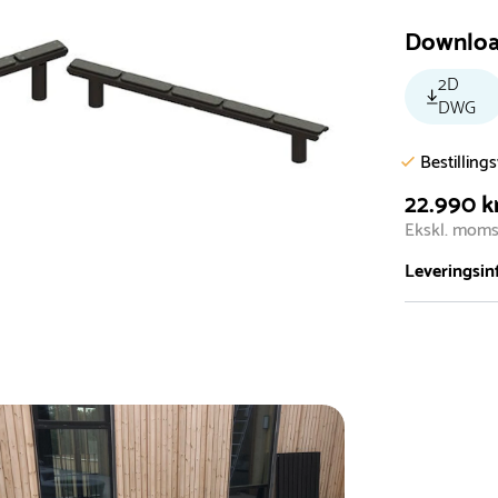
Downlo
2D
DWG
Bestilling
22.990 k
Ekskl. mom
Leveringsin
Vi har et st
5.000 forske
- Leveringst
- Leveringsti
- I tilfælde 