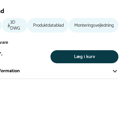
ad
3D
Produktdatablad
Monteringsvejledning
DWG
svare
r.
Læg i kurv
s
formation
ort og effektivt lager på ca. 6.000 kvadratmeter med mere end
llige produkter på hylderne til omgående levering.
iden på lagervarer er i Danmark normalt 1-3 hverdage
den på specialvarer og bestillingsvarer oplyses ved bestilling
af restordre vil kundeservice kontakte dig via e-mail eller