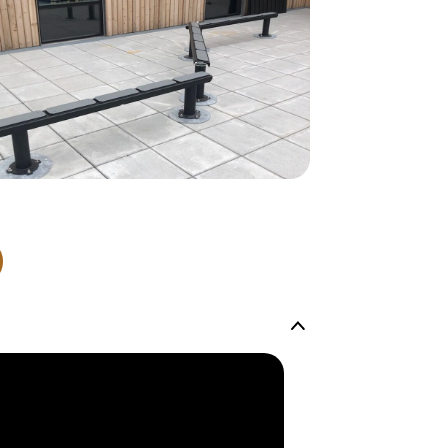
telefon med 
Alle vores le
normalt blive
være længer
Hurtig leve
Hos TRESS Ud
Disse produk
os er de udva
Vi producerer
produkt hver
produkter, s
længe på lag
produkt, som
Forventet le