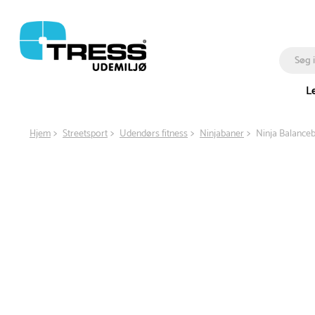
L
Hjem
Streetsport
Udendørs fitness
Ninjabaner
Ninja Balance