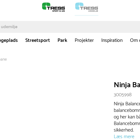
egeplads
Streetsport
Park
Projekter
Inspiration
Om 
bane
Ninja B
3005998
Ninja Balanc
balancebomme
og her kan b
Balancebomme
sikkerhed.
Læs mere