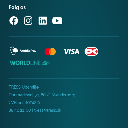
Købsvilkår (privat)
Få vores nyhedsbrev
Følg os
Købsvilkår (erhverv)
TRESS Udemiljø
Danmarksvej 34, 8660 Skanderborg
CVR nr.: 11074219
86 52 22 00 | tress@tress.dk