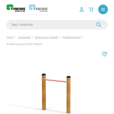
Hjem
Legeplads
Balance & motorik
Kolbøttestang
Kolbøttestang Enkel Pioneer