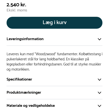
2.540 kr.
Ekskl. moms
Læg i kurv
Leveringsinformation
Vi har et stort og effektivt lager på ca. 6.000 kvadratmeter
Leveres kun med "Wood2wood" fundamenter. Kolbøttestang i
med mere end 5.000 forskellige produkter på hylderne til
pulverlakeret stål for lang holdbarhed. En klassiker på
legepladsen eller forhindringsbanen. God til at styrke muskler
omgående levering.
og motorikken.
- Leveringstiden på lagervarer er i Danmark normalt 1-3
Specifikationer
hverdage
- Leveringstiden på specialvarer og bestillingsvarer oplyses
Produktmærkninger
ved bestilling
- I tilfælde af restordre vil kundeservice kontakte dig via e-
Materiale og vedligeholdelse