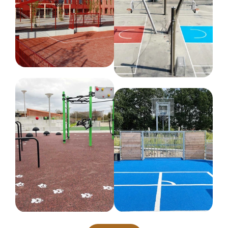
Anbefalet alder
3-12 år
Farve
Forskellige farver
Netto vægt
30 kg