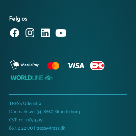
FAQ – find svar her
Se eller bestil et katalog
Købsvilkår (privat)
Få vores nyhedsbrev
Følg os
Købsvilkår (erhverv)
TRESS Udemiljø
Danmarksvej 34, 8660 Skanderborg
CVR nr.: 11074219
86 52 22 00 | tress@tress.dk