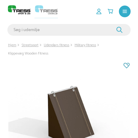
Hjem
Streetsport
Udendørs fitness
Military fitness
Klippevæg Wooden Fitness