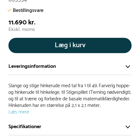
Bestillingsvare
11.690 kr.
Ekskl. moms
Læg i kurv
Leveringsinformation
Vi har et stort og effektivt lager på ca. 6.000 kvadratmeter
Slange og stige hinkerude med tal fra 1 til 49. Farverig hoppe-
med mere end 5.000 forskellige produkter på hylderne til
og hinkerude til hinkelege, til Stigespillet (Terning nødvendigt),
og til at træne og forbedre de basale matematikfærdigheder.
omgående levering.
Hinkeruden har en størrelse på 2,1 x 2,1 meter.
Læs mere
- Leveringstiden på lagervarer er i Danmark normalt 1-3
hverdage
Specifikationer
- Leveringstiden på specialvarer og bestillingsvarer oplyses
ved bestilling