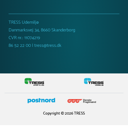
TRESS Udemiljø
Danmarksvej 34, 8660 Skanderborg
CVR nr.: 11074219
86 52 22 00 | tress@tress.dk
Copyright © 2026 TRESS