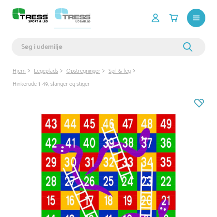
Hjem
Legeplads
Opstregninger
Spil & leg
Hinkerude 1-49, slanger og stiger