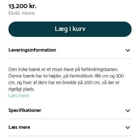
13.200 kr.
Ekskl. moms
Læg i kurv
Leveringsinformation
Vi har et stort og effektivt lager på ca. 6.000 kvadratmeter
Den Irske bænk er et must-have på forhindringsbanen.
med mere end 5.000 forskellige produkter på hylderne til
Denne bænk har to højder, på henholdsvis 186 cm og 300
cm, og hver af dem har en bredde på 200 cm, så der er
omgående levering.
rigeligt plads.
Læs mere
- Leveringstiden på lagervarer er i Danmark normalt 1-3
hverdage
Specifikationer
- Leveringstiden på specialvarer og bestillingsvarer oplyses
ved bestilling
Læs mere
- I tilfælde af restordre vil kundeservice kontakte dig via e-