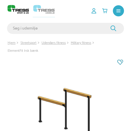
Hjem
Streetsport
Udendørs fitness
Military fitness
ElementFit Irsk bænk