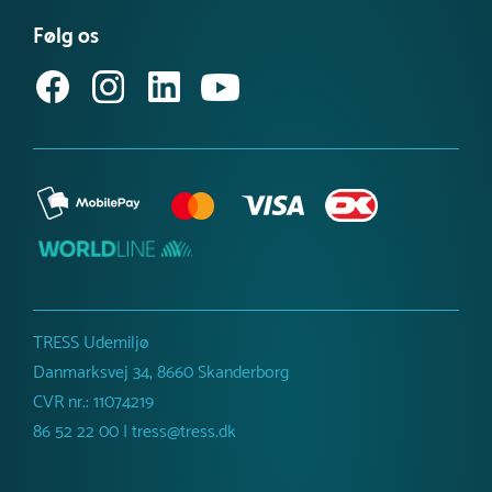
Købsvilkår (privat)
Få vores nyhedsbrev
Følg os
Købsvilkår (erhverv)
TRESS Udemiljø
Danmarksvej 34, 8660 Skanderborg
CVR nr.: 11074219
86 52 22 00 | tress@tress.dk