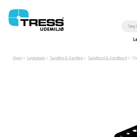
L
Hjem
Legeplads
Sandleg & Vandleg
Sandbord & Vandbord
Cl