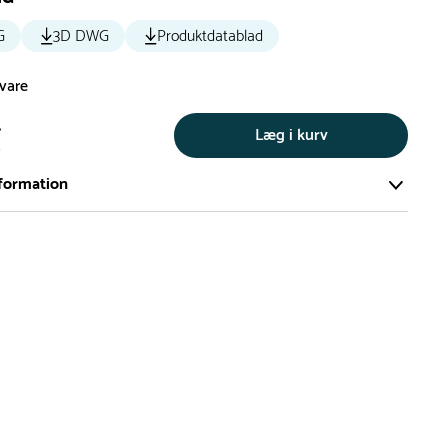
G
3D DWG
Produktdatablad
svare
.
Læg i kurv
s
formation
ort og effektivt lager på ca. 6.000 kvadratmeter med mere end
llige produkter på hylderne til omgående levering.
iden på lagervarer er i Danmark normalt 1-3 hverdage
den på specialvarer og bestillingsvarer oplyses ved bestilling
af restordre vil kundeservice kontakte dig via e-mail eller
information om forventet leveringstidspunkt
gepladser produceres på bestilling, hvilket betyder, at de