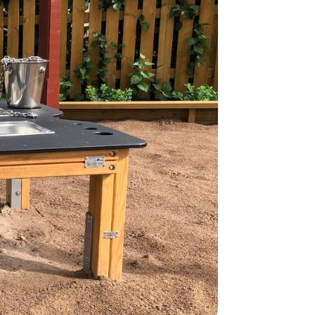
normalt blive
være længer
Hurtig leve
Hos TRESS Ud
Disse produk
os er de udva
Vi producerer
produkt hver
produkter, s
længe på lag
produkt, som
Forventet le
produktet og
udsolgt, hvis