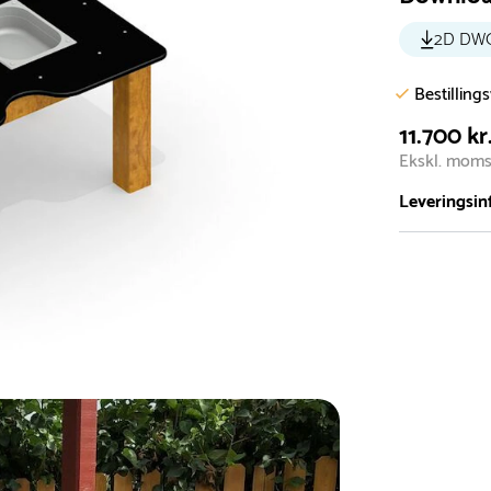
2D DW
Bestilling
11.700 kr
Ekskl. mom
Leveringsin
Vi har et st
5.000 forske
- Leveringst
- Leveringsti
- I tilfælde 
telefon med 
Alle vores le