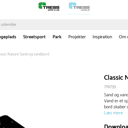
egeplads
Streetsport
Park
Projekter
Inspiration
Om 
assic Nature Sand og vandbord
Classic
719733
Sand og vand
Vand er et s
bord skaber d
Læs mere
Downlo