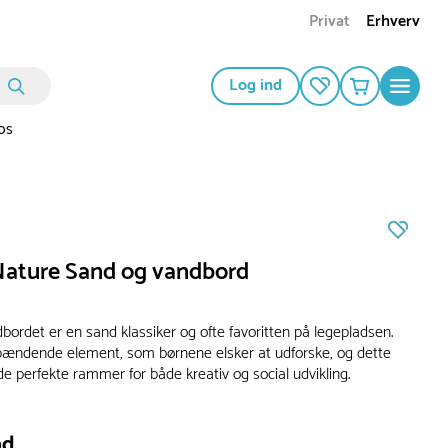
Privat
Erhverv
Log ind
os
 Nature Sand og vandbord
bordet er en sand klassiker og ofte favoritten på legepladsen.
pændende element, som børnene elsker at udforske, og dette
e perfekte rammer for både kreativ og social udvikling.
ad