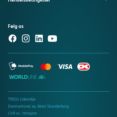
Handelsbetingelser
Besøg vores videns- & inspirationsbank
Tilgængelighedserklæring
Se vores produktnyheder
FAQ – find svar her
Se eller bestil et katalog
Købsvilkår (privat)
Få vores nyhedsbrev
Følg os
Købsvilkår (erhverv)
TRESS Udemiljø
Danmarksvej 34, 8660 Skanderborg
CVR nr.: 11074219