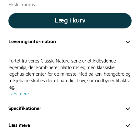
Ekskl. moms
Læg i kurv
Leveringsinformation
Vi har et stort og effektivt lager på ca. 6.000 kvadratmeter
Fortet fra vores Classic Nature-serie er et indbydende
med mere end 5.000 forskellige produkter på hylderne til
legemiljø, der kombinerer platformsleg med klassiske
legehus-elementer for de mindste. Med balkon, hængebro og
omgående levering.
rutsjebane skabes der et naturligt flow, som indbyder til aktiv
leg.
- Leveringstiden på lagervarer er i Danmark normalt 1-3
Læs mere
hverdage
- Leveringstiden på specialvarer og bestillingsvarer oplyses
Specifikationer
ved bestilling
- I tilfælde af restordre vil kundeservice kontakte dig via e-
Læs mere
mail eller telefon med information om forventet