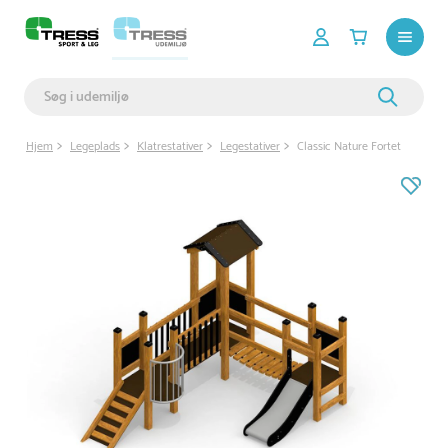
Hjem
Legeplads
Klatrestativer
Legestativer
Classic Nature Fortet