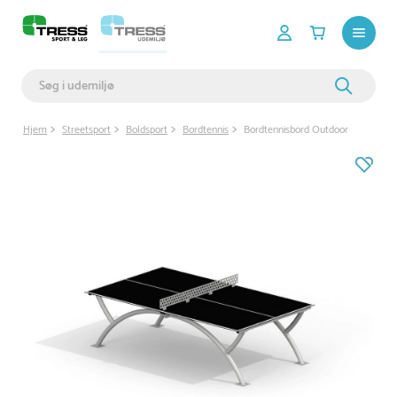
Hjem
Streetsport
Boldsport
Bordtennis
Bordtennisbord Outdoor