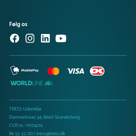
Se vores produktnyheder
FAQ – find svar her
Se eller bestil et katalog
Købsvilkår (privat)
Få vores nyhedsbrev
Følg os
Købsvilkår (erhverv)
TRESS Udemiljø
Danmarksvej 34, 8660 Skanderborg
CVR nr.: 11074219
86 52 22 00 | tress@tress.dk