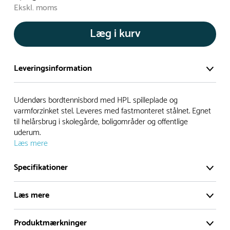
Ekskl. moms
Læg i kurv
Leveringsinformation
Vi har et stort og effektivt lager på ca. 6.000 kvadratmeter
Udendørs bordtennisbord med HPL spilleplade og
med mere end 5.000 forskellige produkter på hylderne til
varmforzinket stel. Leveres med fastmonteret stålnet. Egnet
til helårsbrug i skolegårde, boligområder og offentlige
omgående levering.
uderum.
Læs mere
- Leveringstiden på lagervarer er i Danmark normalt 1-3
hverdage
Specifikationer
- Leveringstiden på specialvarer og bestillingsvarer oplyses
ved bestilling
Læs mere
- I tilfælde af restordre vil kundeservice kontakte dig via e-
mail eller telefon med information om forventet
Produktmærkninger