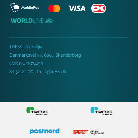
TRESS Udemiljø
Danmarksvej 34, 8660 Skanderborg
CVR nr.: 11074219
86 52 22 00 | tress@tress.dk