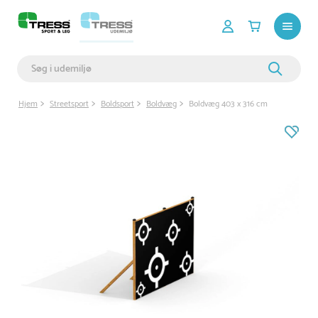
Hjem
Streetsport
Boldsport
Boldvæg
Boldvæg 403 x 316 cm