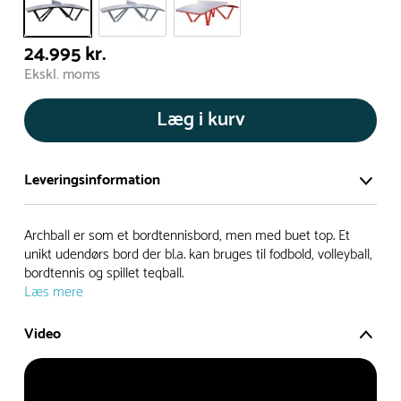
24.995 kr.
Ekskl. moms
Læg i kurv
Leveringsinformation
Vi har et stort og effektivt lager på ca. 6.000 kvadratmeter
Archball er som et bordtennisbord, men med buet top. Et
med mere end 5.000 forskellige produkter på hylderne til
unikt udendørs bord der bl.a. kan bruges til fodbold, volleyball,
bordtennis og spillet teqball.
omgående levering.
Læs mere
- Leveringstiden på lagervarer er i Danmark normalt 1-3
Video
hverdage
- Leveringstiden på specialvarer og bestillingsvarer oplyses
ved bestilling