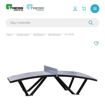
Hjem
Streetsport
Boldsport
Bordtennis
Archball