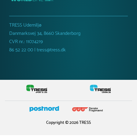
TRESS Udemiljø
Danmarksvej 34, 8660 Skanderborg
CVR nr.: 11074219
86 52 22 00 | tress@tress.dk
Copyright © 2026 TRESS