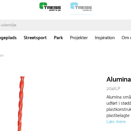
egeplads
Streetsport
Park
Projekter
Inspiration
Om 
en
Alumin
2041LP
Alumina småb
udført i st
plastkonstru
plastbelagte 
Læs mere