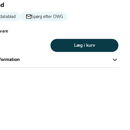
ad
datablad
Spørg efter DWG
svare
Læg i kurv
s
formation
ort og effektivt lager på ca. 6.000 kvadratmeter med mere end
llige produkter på hylderne til omgående levering.
iden på lagervarer er i Danmark normalt 1-3 hverdage
den på specialvarer og bestillingsvarer oplyses ved bestilling
af restordre vil kundeservice kontakte dig via e-mail eller
information om forventet leveringstidspunkt