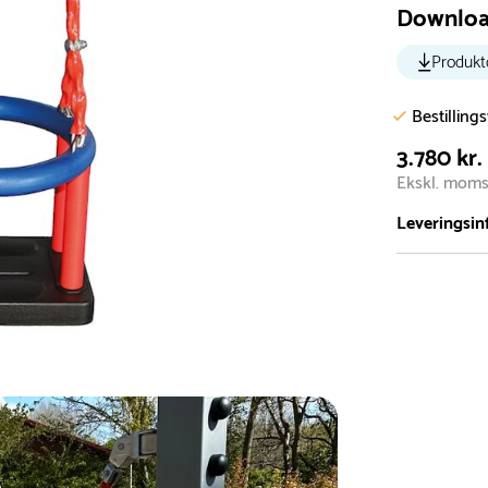
Downlo
Produkt
Bestilling
3.780 kr.
Ekskl. mom
Leveringsin
Vi har et st
5.000 forske
- Leveringst
- Leveringsti
- I tilfælde 
telefon med 