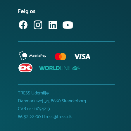
Følg os
TRESS Udemiljø
Danmarksvej 34, 8660 Skanderborg
CVR nr.: 11074219
86 52 22 00 | tress@tress.dk