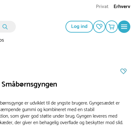
Privat
Erhverv
Log ind
os
a Småbørnsgyngen
ørnsgynge er udviklet til de yngste brugere. Gyngesædet er
øddæmpende gummi og kombineret med en stabil
ktion, som giver god støtte under brug. Gyngen leveres med
kæder, der giver en behagelig overflade og beskytter mod slid.