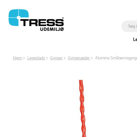
L
Hjem
Legeplads
Gynger
Gyngesæder
Alumina Småbørnsgyng