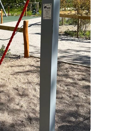
Alle vores le
normalt blive
være længer
Hurtig leve
Hos TRESS Ud
Disse produk
os er de udva
Vi producerer
produkt hver
produkter, s
længe på lag
produkt, som
Forventet le
produktet og