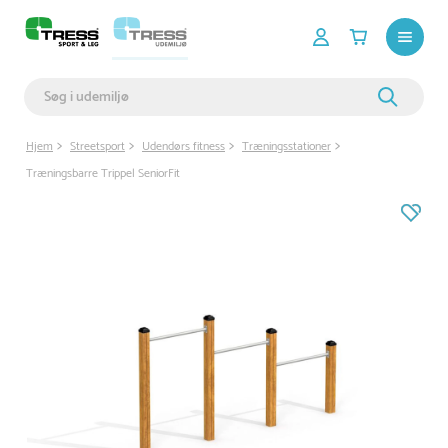
Hjem
Streetsport
Udendørs fitness
Træningsstationer
Træningsbarre Trippel SeniorFit