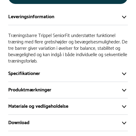
Leveringsinformation
Vi har et stort og effektivt lager på ca. 6.000 kvadratmeter
Træningsbarre Trippel SeniorFit understøtter funktionel
med mere end 5.000 forskellige produkter på hylderne til
træning med flere grebshøjder og bevægelsesmuligheder. De
tre barrer giver variation i øvelser for balance, stabilitet og
omgående levering.
bevægelighed og kan indgå i både individuelle og sekventielle
træningsforløb.
- Leveringstiden på lagervarer er i Danmark normalt 1-3
hverdage
Specifikationer
- Leveringstiden på specialvarer og bestillingsvarer oplyses
ved bestilling
Produktmærkninger
- I tilfælde af restordre vil kundeservice kontakte dig via e-
mail eller telefon med information om forventet
Materiale og vedligeholdelse
leveringstidspunkt
Download
Materiale
Alle vores legepladser produceres på bestilling, hvilket
betyder, at de normalt bliver leveret til kunden i løbet 3-6
2D DWG
3D DWG
Produktdatablad