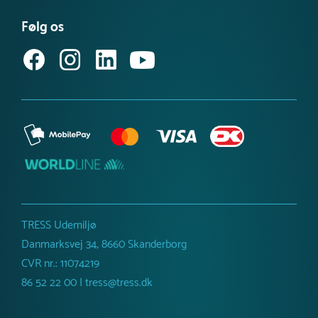
Købsvilkår (privat)
Få vores nyhedsbrev
Følg os
Købsvilkår (erhverv)
TRESS Udemiljø
Danmarksvej 34, 8660 Skanderborg
CVR nr.: 11074219
86 52 22 00 | tress@tress.dk