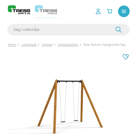
Hjem
Legeplads
Gynger
Gyngestativer
Raw Nature Gyngestativ høj