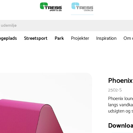
egeplads
Streetsport
Park
Projekter
Inspiration
Om 
Phoeni
2502-S
Phoenix loung
langs vandkan
udsigten og 
Downlo