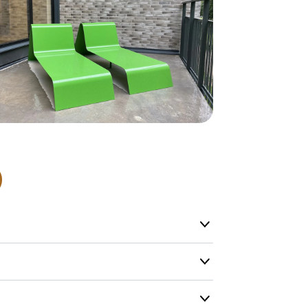
være længer
Hurtig leve
Hos TRESS Ud
Disse produk
os er de udva
Vi producerer
produkt hver
produkter, s
længe på lag
produkt, som
Forventet le
produktet og
udsolgt, hvis
vi kan for at