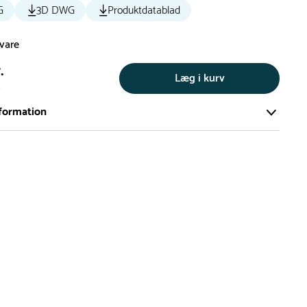
G
3D DWG
Produktdatablad
svare
.
Læg i kurv
s
formation
ort og effektivt lager på ca. 6.000 kvadratmeter med mere end
llige produkter på hylderne til omgående levering.
iden på lagervarer er i Danmark normalt 1-3 hverdage
den på specialvarer og bestillingsvarer oplyses ved bestilling
af restordre vil kundeservice kontakte dig via e-mail eller
information om forventet leveringstidspunkt
gepladser produceres på bestilling, hvilket betyder, at de
r leveret til kunden i løbet 3-6 uger. Leveringstiden kan dog