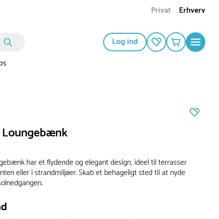
Privat
Erhverv
Log ind
os
x Loungebænk
ebænk har et flydende og elegant design, ideel til terrasser
ten eller i strandmiljøer. Skab et behageligt sted til at nyde
solnedgangen.
ad