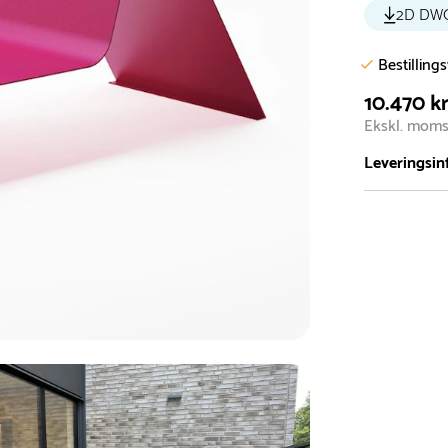
2D DW
Bestilling
10.470 kr
Ekskl. mom
Leveringsin
Vi har et st
5.000 forske
- Leveringst
- Leveringsti
- I tilfælde 
telefon med 
Alle vores le
normalt blive