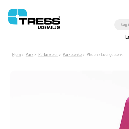
L
Hjem
Park
Parkmøbler
Parkbænke
Phoenix Loungebænk