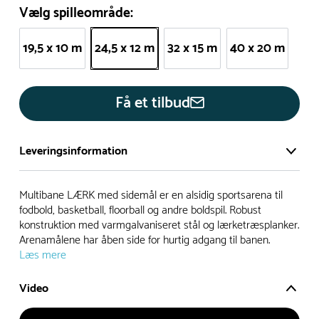
Vælg spilleområde:
19,5 x 10 m
24,5 x 12 m
32 x 15 m
40 x 20 m
Få et tilbud
Leveringsinformation
Vi har et stort og effektivt lager på ca. 6.000 kvadratmeter
Multibane LÆRK med sidemål er en alsidig sportsarena til
med mere end 5.000 forskellige produkter på hylderne til
fodbold, basketball, floorball og andre boldspil. Robust
konstruktion med varmgalvaniseret stål og lærketræsplanker.
omgående levering.
Arenamålene har åben side for hurtig adgang til banen.
Læs mere
- Leveringstiden på lagervarer er i Danmark normalt 1-3
hverdage
Video
- Leveringstiden på specialvarer og bestillingsvarer oplyses
ved bestilling