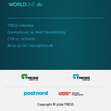
TRESS Udemiljø
Danmarksvej 34, 8660 Skanderborg
CVR nr.: 11074219
86 52 22 00 | tress@tress.dk
Copyright © 2026 TRESS