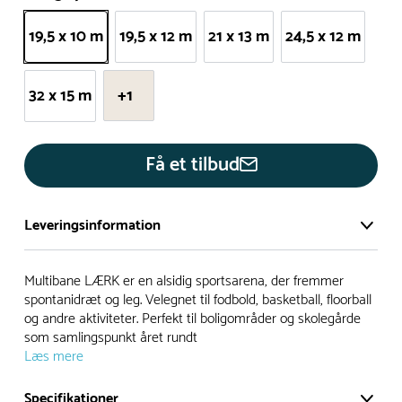
19,5 x 10 m
19,5 x 12 m
21 x 13 m
24,5 x 12 m
32 x 15 m
+1
Få et tilbud
Leveringsinformation
Vi har et stort og effektivt lager på ca. 6.000 kvadratmeter
Multibane LÆRK er en alsidig sportsarena, der fremmer
med mere end 5.000 forskellige produkter på hylderne til
spontanidræt og leg. Velegnet til fodbold, basketball, floorball
og andre aktiviteter. Perfekt til boligområder og skolegårde
omgående levering.
som samlingspunkt året rundt
Læs mere
- Leveringstiden på lagervarer er i Danmark normalt 1-3
hverdage
Specifikationer