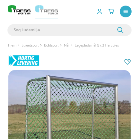
Hjem
Streetsport
Boldsport
Mål
Legepladsmål 3 x 2 Hercules