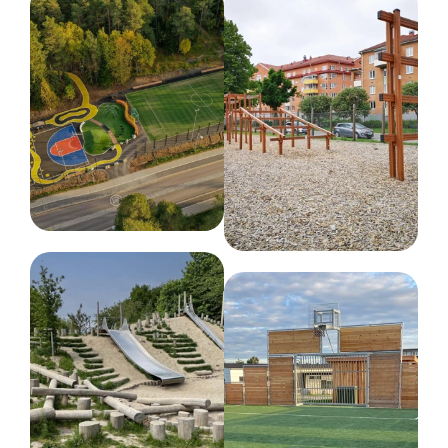
kommuner og institutioner, der ønsker et
vedligeholdelsesfrit og langtidsholdbart mål, som
kan stå ude året rundt.