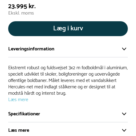
23.995 kr.
Ekskl. moms
Læg i kurv
Leveringsinformation
Vi har et stort og effektivt lager på ca. 6.000 kvadratmeter
Ekstremt robust og fuldsvejset 3x2 m fodboldmål i aluminium,
med mere end 5.000 forskellige produkter på hylderne til
specielt udviklet til skoler, boligforeninger og uovervågede
offentlige boldbaner. Målet leveres med et vandalsikkert
omgående levering.
Hercules-net med indlagt stålkerne og er designet til at
modstå hårdt og intenst brug.
- Leveringstiden på lagervarer er i Danmark normalt 1-3
Læs mere
hverdage
- Leveringstiden på specialvarer og bestillingsvarer oplyses
Specifikationer
ved bestilling
- I tilfælde af restordre vil kundeservice kontakte dig via e-
Læs mere