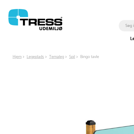
L
Hjem
Legeplads
Temaleg
Spil
Bingo tavle