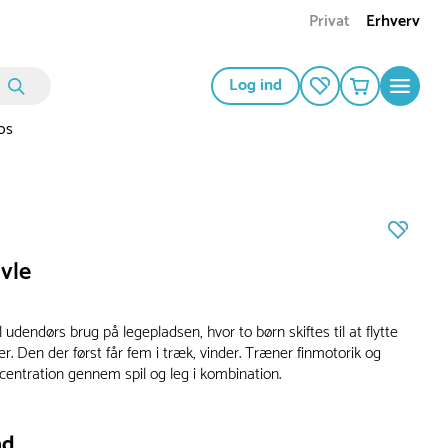
Privat
Erhverv
Log ind
os
vle
il udendørs brug på legepladsen, hvor to børn skiftes til at flytte
er. Den der først får fem i træk, vinder. Træner finmotorik og
entration gennem spil og leg i kombination.
ad