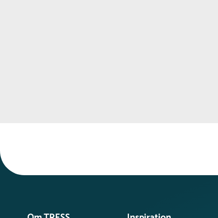
Overfladen kan nemt rengøres med vand og
mild sæbe efter behov.
Om TRESS
Inspiration