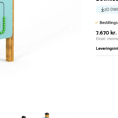
2D DW
Bestilling
7.670 kr.
Ekskl. mom
Leveringsin
Vi har et st
5.000 forske
- Leveringst
- Leveringsti
- I tilfælde 
telefon med 
Alle vores le