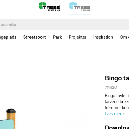
egeplads
Streetsport
Park
Projekter
Inspiration
Om 
Bingo ta
711420
Bingo tavle t
farvede brikk
fremmer konc
Læs mere
Downlo