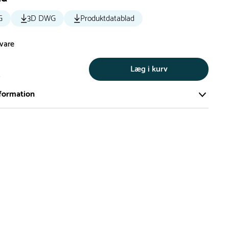
G
3D DWG
Produktdatablad
svare
Læg i kurv
s
formation
ort og effektivt lager på ca. 6.000 kvadratmeter med mere end
llige produkter på hylderne til omgående levering.
iden på lagervarer er i Danmark normalt 1-3 hverdage
den på specialvarer og bestillingsvarer oplyses ved bestilling
af restordre vil kundeservice kontakte dig via e-mail eller
information om forventet leveringstidspunkt
gepladser produceres på bestilling, hvilket betyder, at de