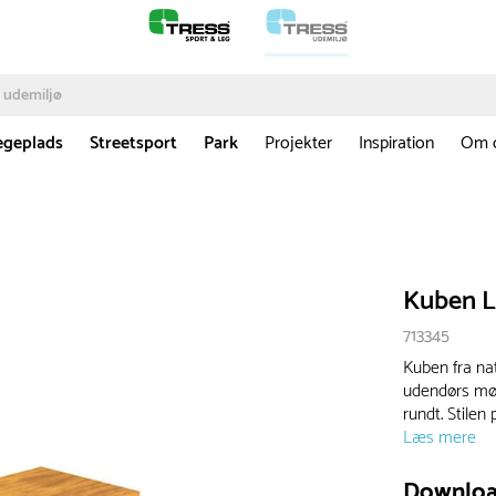
egeplads
Streetsport
Park
Projekter
Inspiration
Om 
Kuben L
713345
Kuben fra nat
udendørs møb
rundt. Stilen 
Læs mere
Downlo