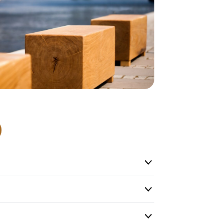
Alle vores le
normalt blive
være længer
Hurtig leve
Hos TRESS Ud
Disse produk
os er de udva
Vi producerer
produkt hver
produkter, s
længe på lag
produkt, som
Forventet le
produktet og
udsolgt, hvis