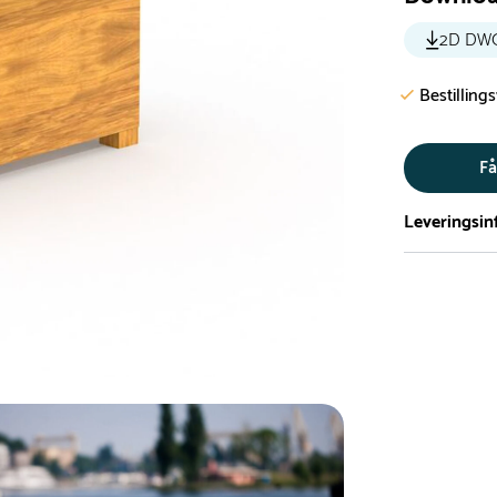
2D DW
Bestilling
Få
Leveringsin
Vi har et st
5.000 forske
- Leveringst
- Leveringsti
- I tilfælde 
telefon med 