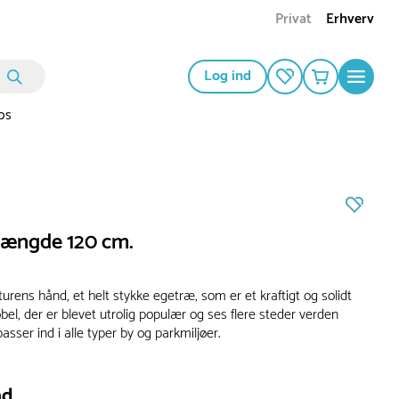
Privat
Erhverv
Log ind
os
ængde 120 cm.
urens hånd, et helt stykke egetræ, som er et kraftigt og solidt
el, der er blevet utrolig populær og ses flere steder verden
passer ind i alle typer by og parkmiljøer.
ad