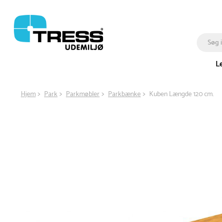
L
Hjem
Park
Parkmøbler
Parkbænke
Kuben Længde 120 cm.