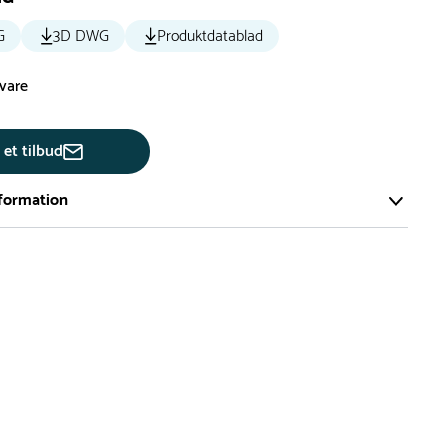
G
3D DWG
Produktdatablad
svare
 et tilbud
formation
ort og effektivt lager på ca. 6.000 kvadratmeter med mere end
llige produkter på hylderne til omgående levering.
iden på lagervarer er i Danmark normalt 1-3 hverdage
den på specialvarer og bestillingsvarer oplyses ved bestilling
af restordre vil kundeservice kontakte dig via e-mail eller
information om forventet leveringstidspunkt