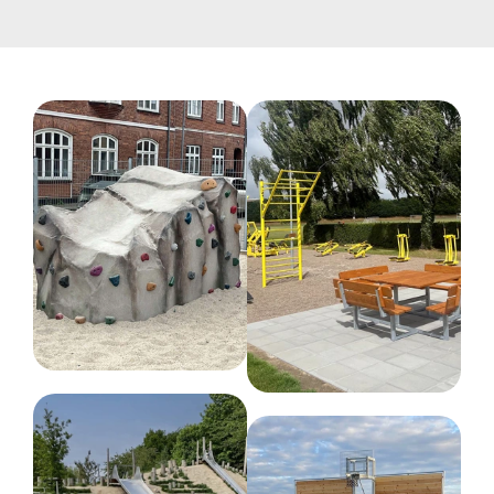
Galvaniseret stål :
Galvaniseret stål er
vedligeholdelsesfrit. Den beskyttende
zinkbelægning forhindrer rustdannelse. Skulle der
opstå skader på galvaniseringen, bør en galvanisk
beskyttelse påføres for at forhindre rust i at opstå
og sprede sig. Brug f.eks. zinkspray, som giver en
effektiv beskyttelse af metalliske overflader.