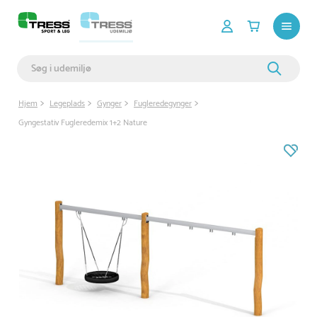
Hjem
Legeplads
Gynger
Fugleredegynger
Gyngestativ Fugleredemix 1+2 Nature