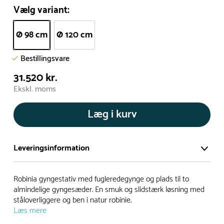
Vælg variant:
Ø 98 cm
Ø 120 cm
Bestillingsvare
31.520 kr.
Ekskl. moms
Læg i kurv
Leveringsinformation
Vi har et stort og effektivt lager på ca. 6.000 kvadratmeter
Robinia gyngestativ med fugleredegynge og plads til to
med mere end 5.000 forskellige produkter på hylderne til
almindelige gyngesæder. En smuk og slidstærk løsning med
ståloverliggere og ben i natur robinie.
omgående levering.
Læs mere