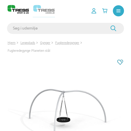
Hjem
Legeplads
Gynger
Fugleredegynger
Fugleredegynge Planeten stål