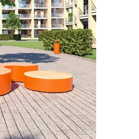
være længer
Hurtig leve
Hos TRESS Ud
Disse produk
os er de udva
Vi producerer
produkt hver
produkter, s
længe på lag
produkt, som
Forventet le
produktet og
udsolgt, hvis
vi kan for at