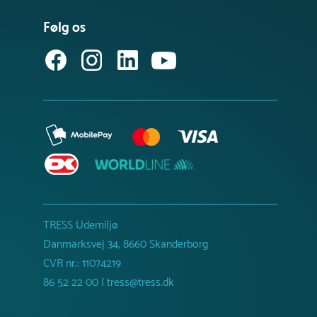
Følg os
TRESS Udemiljø
Danmarksvej 34, 8660 Skanderborg
CVR nr.: 11074219
86 52 22 00 | tress@tress.dk