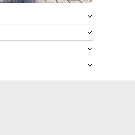
Du vil få en 
vit
Farvekort
undament
Dimensioner
verflademonterin
Bredde :
80 cm