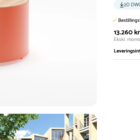
2D DW
Bestilling
13.260 kr
Ekskl. mom
Leveringsin
Vi har et st
5.000 forske
- Leveringst
- Leveringsti
- I tilfælde 
telefon med 
Alle vores le
normalt blive