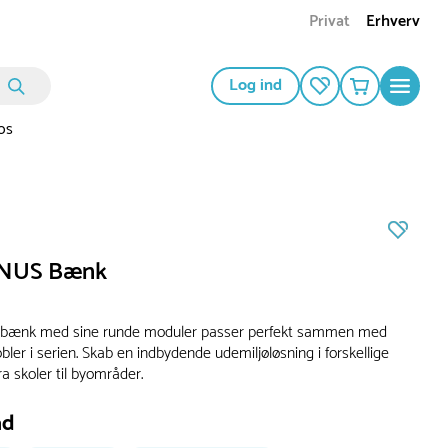
Privat
Erhverv
Log ind
os
NUS Bænk
ænk med sine runde moduler passer perfekt sammen med
er i serien. Skab en indbydende udemiljøløsning i forskellige
ra skoler til byområder.
ad