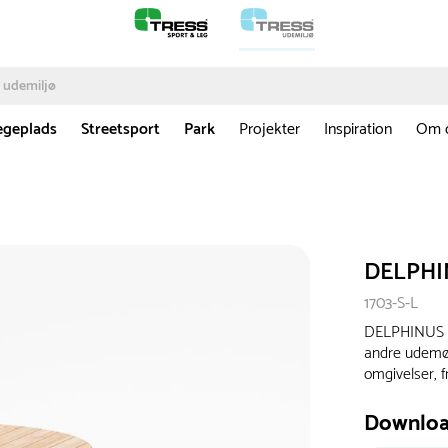
egeplads
Streetsport
Park
Projekter
Inspiration
Om 
DELPHI
1703-S-L
DELPHINUS b
andre udemøbl
omgivelser, f
Downlo