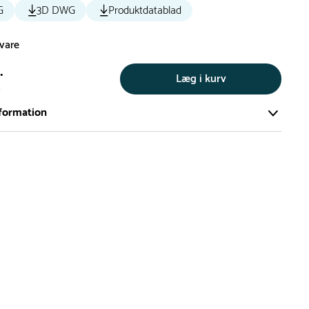
G
3D DWG
Produktdatablad
svare
.
Læg i kurv
s
formation
ort og effektivt lager på ca. 6.000 kvadratmeter med mere end
llige produkter på hylderne til omgående levering.
iden på lagervarer er i Danmark normalt 1-3 hverdage
den på specialvarer og bestillingsvarer oplyses ved bestilling
af restordre vil kundeservice kontakte dig via e-mail eller
information om forventet leveringstidspunkt
gepladser produceres på bestilling, hvilket betyder, at de
r leveret til kunden i løbet 3-6 uger. Leveringstiden kan dog