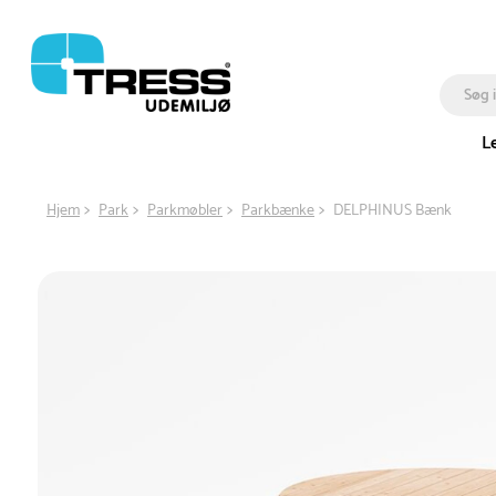
L
Hjem
Park
Parkmøbler
Parkbænke
DELPHINUS Bænk