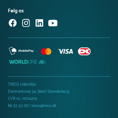
Se eller bestil et katalog
Købsvilkår (privat)
Få vores nyhedsbrev
Følg os
Købsvilkår (erhverv)
TRESS Udemiljø
Danmarksvej 34, 8660 Skanderborg
CVR nr.: 11074219
86 52 22 00 | tress@tress.dk