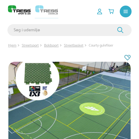
Hjem
Streetsport
Boldsport
Streetbasket
Courty gulvfliser