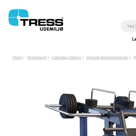
L
Hjem
Streetsport
Udendørs fitness
Styrketræningsmaskiner
B