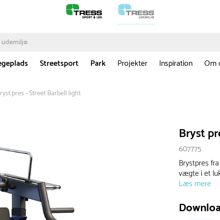
egeplads
Streetsport
Park
Projekter
Inspiration
Om 
ryst pres - Street Barbell light
Bryst pr
607775
Brystpres fra
vægte i et lu
Læs mere
Downlo