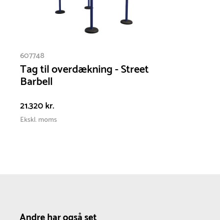
mildt sæbevand. Ved mindre lakskader kan
reparation med egnet lakspray forhindre
rustdannelse.
607748
EPDM gummi :
Overfladen bør vaskes af
Tag til overdækning - Street
mindst en gang årligt, så du undgår at
Barbell
sandkorn og andet snavs gør overfladen hård.
21.320 kr.
Ekskl. moms
Andre har også set