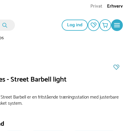
Privat
Erhverv
Log ind
os
es - Street Barbell light
 Street Barbell er en fritstående træningsstation med justerbare
kket system.
ad