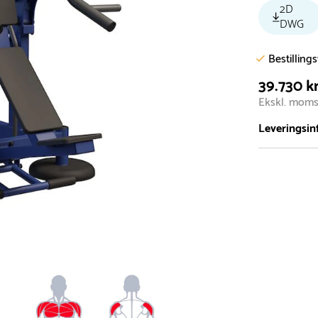
2D
DWG
Bestilling
39.730 kr
Ekskl. mom
Leveringsin
Vi har et st
5.000 forske
- Leveringst
- Leveringsti
- I tilfælde 
telefon med 
Alle vores le