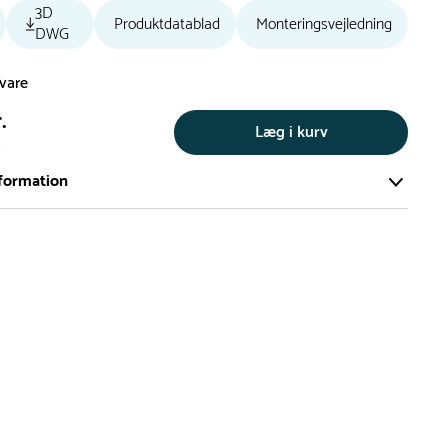
3D
Produktdatablad
Monteringsvejledning
DWG
svare
.
Læg i kurv
s
formation
ort og effektivt lager på ca. 6.000 kvadratmeter med mere end
llige produkter på hylderne til omgående levering.
iden på lagervarer er i Danmark normalt 1-3 hverdage
den på specialvarer og bestillingsvarer oplyses ved bestilling
af restordre vil kundeservice kontakte dig via e-mail eller
information om forventet leveringstidspunkt
gepladser produceres på bestilling, hvilket betyder, at de