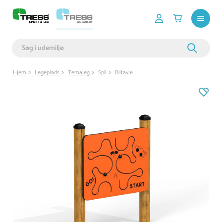
Hjem
Legeplads
Temaleg
Spil
Biltavle