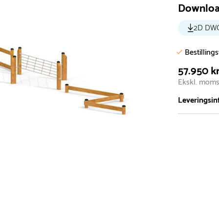
Downlo
2D DW
Bestilling
57.950 kr
Ekskl. mom
Leveringsin
Vi har et st
5.000 forske
- Leveringst
- Leveringsti
- I tilfælde 
telefon med 