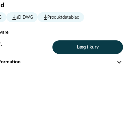
ad
G
3D DWG
Produktdatablad
svare
.
Læg i kurv
s
formation
ort og effektivt lager på ca. 6.000 kvadratmeter med mere end
llige produkter på hylderne til omgående levering.
iden på lagervarer er i Danmark normalt 1-3 hverdage
den på specialvarer og bestillingsvarer oplyses ved bestilling
af restordre vil kundeservice kontakte dig via e-mail eller
information om forventet leveringstidspunkt