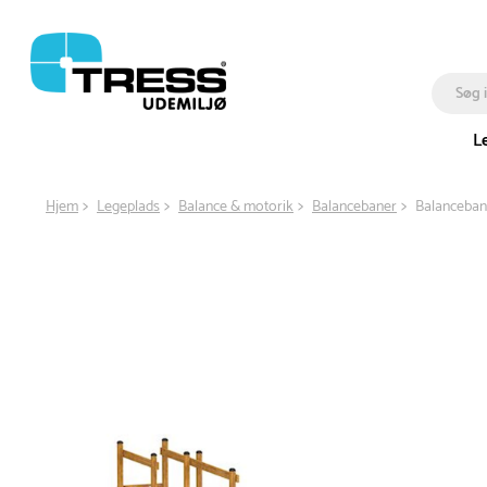
L
Hjem
Legeplads
Balance & motorik
Balancebaner
Balanceban