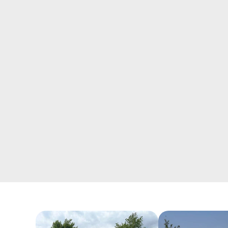
PE :
PE (polyethylen) kræver ingen vedligehold.
Det er et robust og vejrbestandigt materiale,
der egner sig godt til udendørs brug.
Overfladen kan nemt rengøres med vand og
mild sæbe efter behov.
Rustfri stål :
Rustfrit stål kræver minimalt
vedligehold. For at bevare den blanke overflade
og forhindre misfarvning anbefales det at
rengøre med vand og en blød klud ved behov.
Undgå brug af slibende rengøringsmidler.
Pulverlakeret stål :
Pulverlakeret stål kræver
minimalt vedligehold. For at bevare overfladens
udseende og beskytte lakeringen anbefales det
at fjerne snavs og støv med en blød klud og