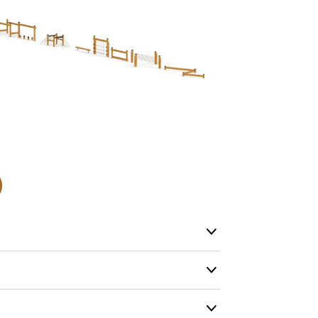
Alle vores le
normalt blive
være længer
Hurtig leve
Hos TRESS Ud
Disse produk
os er de udva
Vi producerer
produkt hver
produkter, s
længe på lag
produkt, som
Forventet le
produktet og