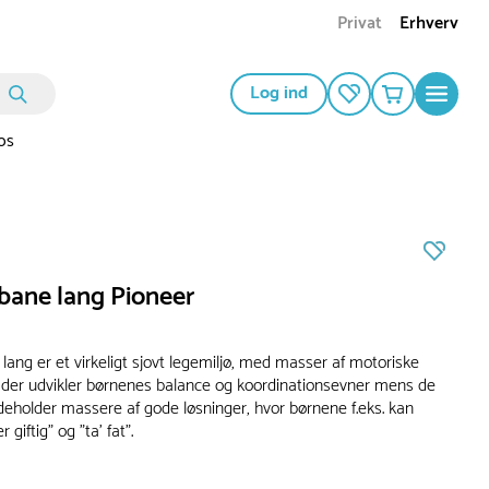
Privat
Erhverv
Log ind
os
bane lang Pioneer
ang er et virkeligt sjovt legemiljø, med masser af motoriske
, der udvikler børnenes balance og koordinationsevner mens de
deholder massere af gode løsninger, hvor børnene f.eks. kan
 giftig" og "ta' fat".