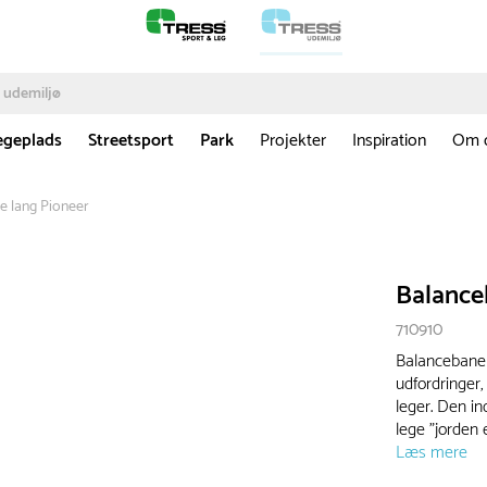
egeplads
Streetsport
Park
Projekter
Inspiration
Om 
e lang Pioneer
Balance
710910
Balancebane l
udfordringer
leger. Den in
lege "jorden er
Læs mere