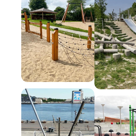
mildt sæbevand. Ved mindre lakskader kan
reparation med egnet lakspray forhindre
rustdannelse.