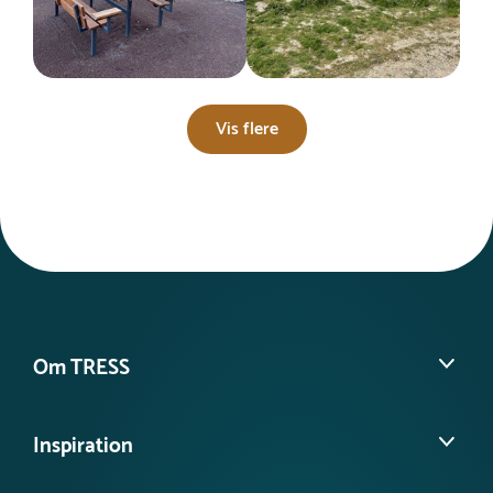
Vis flere
Om TRESS
Om os
Inspiration
Vores historie
Find din lokale konsulent