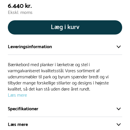
6.440 kr.
Ekskl. moms
Læg i kurv
Leveringsinformation
Vi har et stort og effektivt lager på ca. 6.000 kvadratmeter
Bænkebord med planker i lærketræ og stel i
med mere end 5.000 forskellige produkter på hylderne til
varmgalvaniseret kvalitetsstål. Vores sortiment af
uderumsmøbler til park og byrum spænder bredt og vi
omgående levering.
tilbyder mange forskellige stilarter og designs i højeste
kvalitet, så det kan stå uden døre året rundt.
- Leveringstiden på lagervarer er i Danmark normalt 1-3
Læs mere
hverdage
- Leveringstiden på specialvarer og bestillingsvarer oplyses
Specifikationer
ved bestilling
- I tilfælde af restordre vil kundeservice kontakte dig via e-
Læs mere